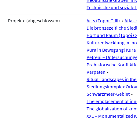
Neolithische Gräben in Kı
Technische und soziale 
Projekte (abgeschlossen)
Acts (Topoi C-III)
Atlas 
Die bronzezeitliche Sie
Hort und Raum (Topoi C-I
Kulturentwicklung im no
Kura in Bewegung! Kura 
Petreni – Untersuchunge
Prähistorische Konflikt
Karpaten
Ritual Landscapes in the 
Siedlungskomplex Orlovk
Schwarzmeer-Gebiet
The emplacement of inno
The globalization of kno
XXL – Monumentalized K