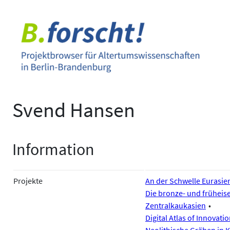
Zum
Inhalt
springen
Svend Hansen
Information
Projekte
An der Schwelle Eurasie
Die bronze- und früheise
Zentralkaukasien
Digital Atlas of Innovati