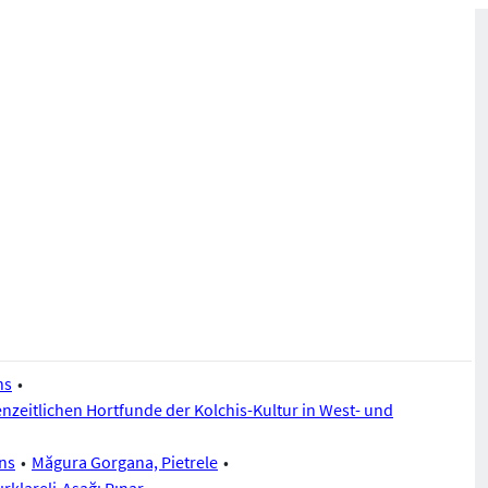
ns
nzeitlichen Hortfunde der Kolchis-Kultur in West- und
ons
Măgura Gorgana, Pietrele