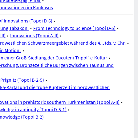
rklareli-Aşağı Pınar
Innovationen im Kaukasus
of Innovations (Topoi D-6)
dlung Tabakoni
From Technology to Science (Topoi D-5)
II)
Innovations (Topoi A-II)
rdwestlichen Schwarzmeergebiet während des 4. Jtds. v. Chr.
in Motion!
n einer Groß-Siedlung der Cucuteni-Tripol´e-Kultur
forschung. Bronzezeitliche Burgen zwischen Taunus und
Prignitz (Topoi B-2-5)
a-Kartal und die frühe Kupferzeit im nordwestlichen
vations in prehistoric southern Turkmenistan (Topoi A-II)
wledge in antiquity (Topoi D-5-1)
nowledge (Topoi B-2)