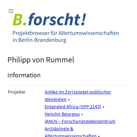
Zum
Inhalt
springen
Philipp von Rummel
Information
Projekte
Antike im Zerrspiegel politischer
Ideologien
Entangled Africa (SPP 2143)
Henchir Bourgou
IANUS – Forschungsdatenzentrum
Archäologie &
Altertumswissenschaften