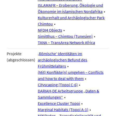
ISLAMAFR – Eroberung, Ökologie und
Ökonomie im islamischen Nordafrika
Kulturerhalt und Archäologischer Park
Chimtou
NFDI4 Objects
Simitthus – Chimtou (Tunesien)
TANA – TransArea Network Africa
Projekte
‚Römische‘ Identitäten im
(abgeschlossen)
archäologischen Befund des
Frühmittelalters
(Mit) Konflikte(n) umgehen – Conflicts
and how to deal with them
Cityscaping (Topoi C-6)
DARIAH-DE Arbeitsgruppe „Daten &
Sammlungen“
Excellence Cluster Topoi
Marginal Habitats (Topoi A-1)
Mit!Reden – Transdisziplinarität und