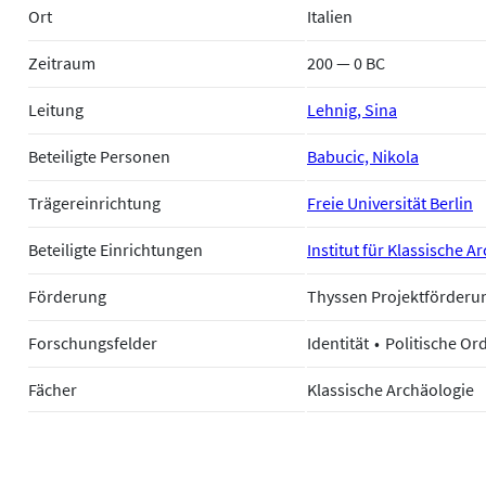
Ort
Italien
Zeitraum
200 — 0 BC
Leitung
Lehnig, Sina
Beteiligte Personen
Babucic, Nikola
Trägereinrichtung
Freie Universität Berlin
Beteiligte Einrichtungen
Institut für Klassische A
Förderung
Thyssen Projektförderung
Forschungsfelder
Identität
Politische O
Fächer
Klassische Archäologie