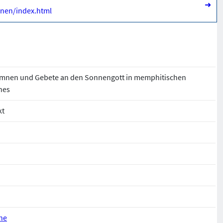
➜
mnen/index.html
ymnen und Gebete an den Sonnengott in memphitischen
hes
kt
ne