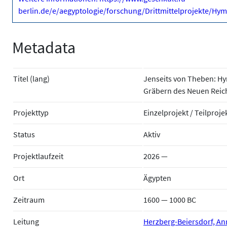
berlin.de/e/aegyptologie/forschung/Drittmittelprojekte/Hy
Metadata
Titel (lang)
Jenseits von Theben: H
Gräbern des Neuen Reic
Projekttyp
Einzelprojekt / Teilproje
Status
Aktiv
Projektlaufzeit
2026 —
Ort
Ägypten
Zeitraum
1600 — 1000 BC
Leitung
Herzberg-Beiersdorf, An