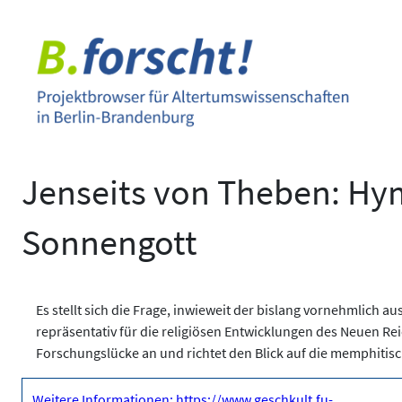
Zum
Inhalt
springen
Jenseits von Theben: Hy
Sonnengott
Es stellt sich die Frage, inwieweit der bislang vornehmlich
repräsentativ für die religiösen Entwicklungen des Neuen Rei
Forschungslücke an und richtet den Blick auf die memphitis
Weitere Informationen: https://www.geschkult.fu-