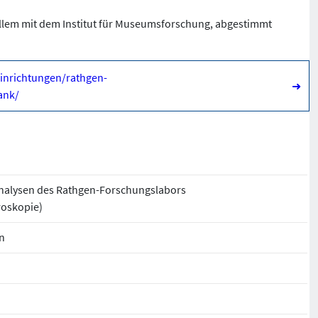
or allem mit dem Institut für Museumsforschung, abgestimmt
inrichtungen/rathgen-
➜
ank/
nalysen des Rathgen-Forschungslabors
oskopie)
n