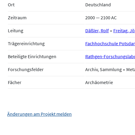
Ort
Deutschland
Zeitraum
2000 — 2100 AC
Leitung
Däßler, Rolf
Freitag, Jö
Trägereinrichtung
Fachhochschule Potsda
Beteiligte Einrichtungen
Rathgen-Forschungslabor
Forschungsfelder
Archiv, Sammlung
Meta
Fächer
Archäometrie
Änderungen am Projekt melden