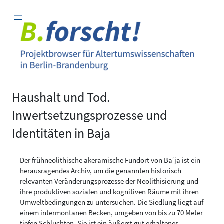
Zum
Inhalt
springen
Haushalt und Tod.
Inwertsetzungsprozesse und
Identitäten in Baja
Der frühneolithische akeramische Fundort von Ba‘ja ist ein
herausragendes Archiv, um die genannten historisch
relevanten Veränderungsprozesse der Neolithisierung und
ihre produktiven sozialen und kognitiven Räume mit ihren
Umweltbedingungen zu untersuchen. Die Siedlung liegt auf
einem intermontanen Becken, umgeben von bis zu 70 Meter
tiefen Schluchten. Sie ist ein äußerst gut erhaltenes,