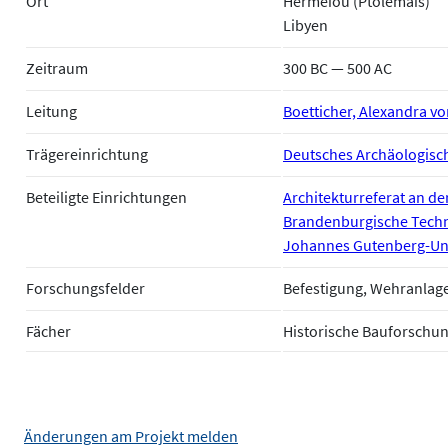
Ort
Hermeiou (Ptolemais)
Libyen
Zeitraum
300 BC — 500 AC
Leitung
Boetticher, Alexandra v
Trägereinrichtung
Deutsches Archäologische
Beteiligte Einrichtungen
Architekturreferat an de
Brandenburgische Techni
Johannes Gutenberg-Uni
Forschungsfelder
Befestigung, Wehranlag
Fächer
Historische Bauforschun
Änderungen am Projekt melden