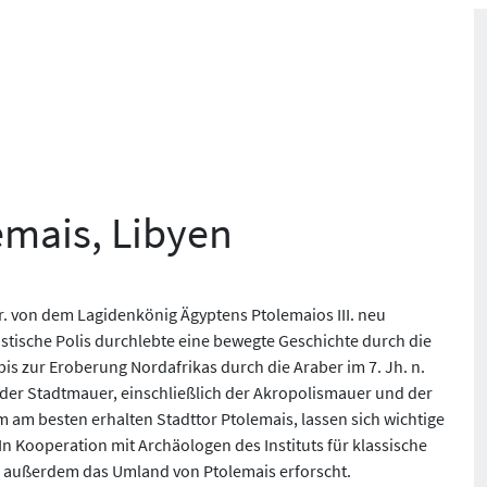
emais, Libyen
hr. von dem Lagidenkönig Ägyptens Ptolemaios III. neu
istische Polis durchlebte eine bewegte Geschichte durch die
bis zur Eroberung Nordafrikas durch die Araber im 7. Jh. n.
g der Stadtmauer, einschließlich der Akropolismauer und der
m am besten erhalten Stadttor Ptolemais, lassen sich wichtige
n Kooperation mit Archäologen des Instituts für klassische
d außerdem das Umland von Ptolemais erforscht.