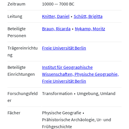
Zeitraum
10000 — 7000 BC
Leitung
Knitter, Daniel
Schütt, Brigitta
Beteiligte
Braun, Ricarda
Nykamp, Moritz
Personen
Trägereinrichtu
Freie Universität Berlin
ng
Beteiligte
Institut für Geographische
Einrichtungen
Wissenschaften, Physische Geographie,
Freie Universität Berlin
Forschungsfeld
Transformation
Umgebung, Umland
er
Fächer
Physische Geografie
Prähistorische Archäologie, Ur- und
Frühgeschichte