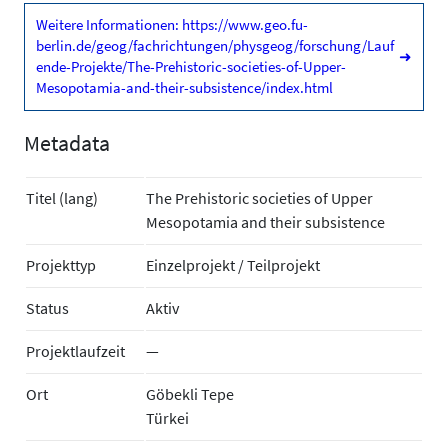
Weitere Informationen: https://www.geo.fu-
berlin.de/geog/fachrichtungen/physgeog/forschung/Lauf
➜
ende-Projekte/The-Prehistoric-societies-of-Upper-
Mesopotamia-and-their-subsistence/index.html
Metadata
Titel (lang)
The Prehistoric societies of Upper
Mesopotamia and their subsistence
Projekttyp
Einzelprojekt / Teilprojekt
Status
Aktiv
Projektlaufzeit
—
Ort
Göbekli Tepe
Türkei