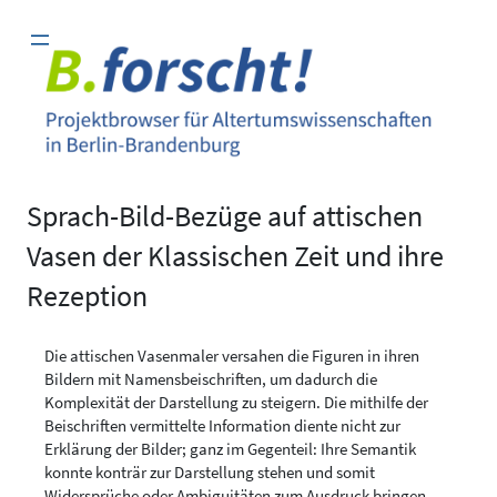
Zum
Inhalt
springen
Sprach-Bild-Bezüge auf attischen
Vasen der Klassischen Zeit und ihre
Rezeption
Die attischen Vasenmaler versahen die Figuren in ihren
Bildern mit Namensbeischriften, um dadurch die
Komplexität der Darstellung zu steigern. Die mithilfe der
Beischriften vermittelte Information diente nicht zur
Erklärung der Bilder; ganz im Gegenteil: Ihre Semantik
konnte konträr zur Darstellung stehen und somit
Widersprüche oder Ambiguitäten zum Ausdruck bringen.