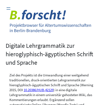
Zum
Inhalt
springen
Digitale Lehrgrammatik zur
hieroglyphisch-ägyptischen Schrift
und Sprache
Ziel des Projekts ist die Umwandlung einer weitgehend
traditionellen, druck-orientierten Lehrgrammatik zur
hieroglyphisch-ägyptischen Schrift und Sprache (Werning
2015, DOI
10.20386/HUB-42129
) in eine digitale
Lehrgrammatik in einem universitär gehosteten Wiki, das
Kommentierungen erlaubt. Ergänzend sollen
automatisierte Online-Übungen (Moodle-Tests) und