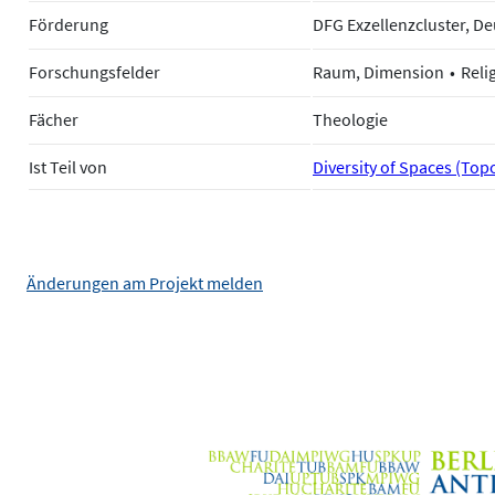
Förderung
DFG Exzellenzcluster, 
Forschungsfelder
Raum, Dimension
Reli
Fächer
Theologie
Ist Teil von
Diversity of Spaces (Topoi
Änderungen am Projekt melden