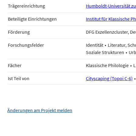
Trägereinrichtung
Humboldt-Universität zu
Beteiligte Einrichtungen
Institut für Klassische P
Förderung
DFG Exzellenzcluster, 
Forschungsfelder
Identität
Literatur, Sch
Soziale Strukturen
Urb
Fächer
Klassische Philologie
L
Ist Teil von
Cityscaping (Topoi C-6)
Änderungen am Projekt melden