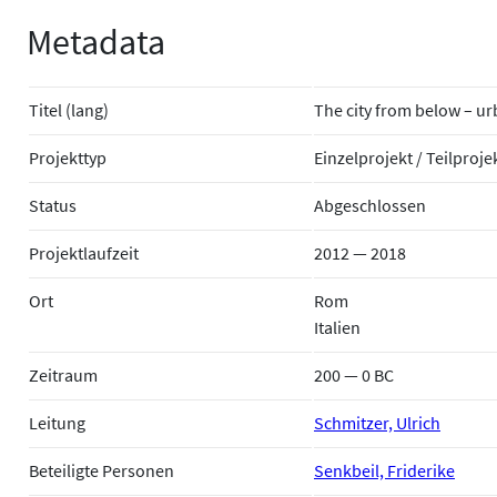
Metadata
Titel (lang)
The city from below – urb
Projekttyp
Einzelprojekt / Teilproje
Status
Abgeschlossen
Projektlaufzeit
2012 — 2018
Ort
Rom
Italien
Zeitraum
200 — 0 BC
Leitung
Schmitzer, Ulrich
Beteiligte Personen
Senkbeil, Friderike