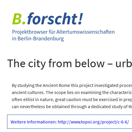
Zum
Inhalt
springen
The city from below – urbs
By studying the Ancient Rome this project investigated proce
ancient cultures. The scope lies on examining the characteristi
often elitist in nature, great caution must be exercised in pr
can nevertheless be obtained through a dedicated study of R
Weitere Informationen: http://www.topoi.org/project/c-6-6/