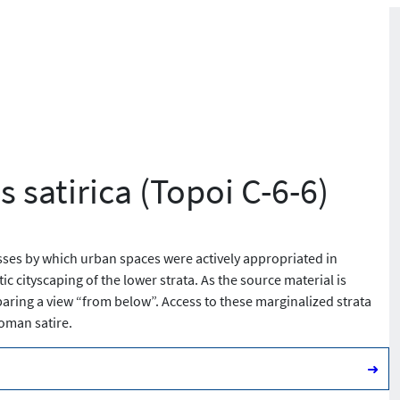
 satirica (Topoi C-6-6)
sses by which urban spaces were actively appropriated in
c cityscaping of the lower strata. As the source material is
eparing a view “from below”. Access to these marginalized strata
oman satire.
➜