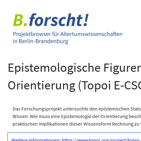
Zum
Inhalt
springen
Epistemologische Figure
Orientierung (Topoi E-CSG
Das Forschungsprojekt untersuchte den epistemischen Statu
Wissen. Wie muss eine Epistemologie der Orientierung besc
praktischen Implikationen dieser Wissensform Rechnung zu 
Weitere Informationen: https://www.topoi.org/project/topoi-