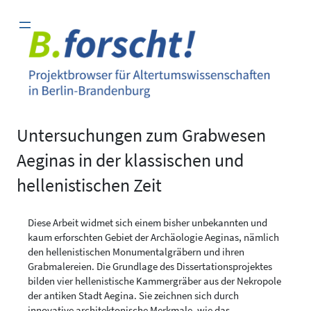
Zum
Inhalt
springen
Untersuchungen zum Grabwesen
Aeginas in der klassischen und
hellenistischen Zeit
Diese Arbeit widmet sich einem bisher unbekannten und
kaum erforschten Gebiet der Archäologie Aeginas, nämlich
den hellenistischen Monumentalgräbern und ihren
Grabmalereien. Die Grundlage des Dissertationsprojektes
bilden vier hellenistische Kammergräber aus der Nekropole
der antiken Stadt Aegina. Sie zeichnen sich durch
innovative architektonische Merkmale, wie das