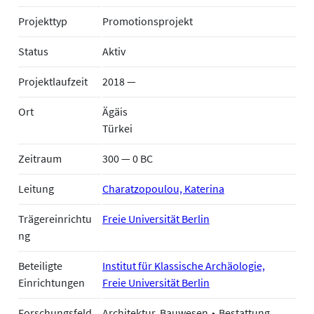
Projekttyp
Promotionsprojekt
Status
Aktiv
Projektlaufzeit
2018 —
Ort
Ägäis
Türkei
Zeitraum
300 — 0 BC
Leitung
Charatzopoulou, Katerina
Trägereinrichtu
Freie Universität Berlin
ng
Beteiligte
Institut für Klassische Archäologie,
Einrichtungen
Freie Universität Berlin
Forschungsfeld
Architektur, Bauwesen
Bestattung