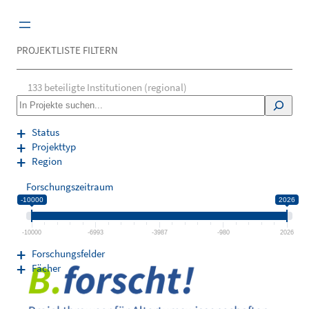
Zum
Inhalt
springen
PROJEKTLISTE FILTERN
133
beteiligte Institutionen (regional)
S
e
a
Status
r
Projekttyp
c
Region
h
Forschungszeitraum
-10000
2026
-10000
-6993
-3987
-980
2026
Forschungsfelder
Fächer