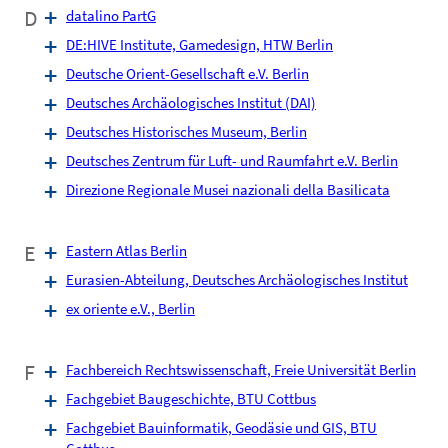
D
datalino PartG
DE:HIVE Institute, Game­design, HTW Berlin
Deutsche Orient-Gesellschaft e.V. Berlin
Deutsches Archäologisches Institut (DAI)
Deutsches Historisches Museum, Berlin
Deutsches Zentrum für Luft- und Raumfahrt e.V. Berlin
Direzione Regionale Musei nazionali della Basilicata
E
Eastern Atlas Berlin
Eurasien-Abteilung, Deutsches Archäologisches Institut
ex oriente e.V., Berlin
F
Fachbereich Rechtswissenschaft, Freie Universität Berlin
Fachgebiet Baugeschichte, BTU Cottbus
Fachgebiet Bauinformatik, Geodäsie und GIS, BTU