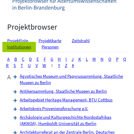
Projektbrowser
Projektliste
Projektkarte
Zeitstrahl
Institutionen
Personen
A
B
C
D
E
F
G
H
I
J
K
L
M
N
O
P
Q
R
S
T
U
V
W
X
Y
Z
#
A
Ägyptisches Museum und Papyrussammlung, Staatliche
Museen zu Berlin
Antikensammlung, Staatliche Museen zu Berlin
Arbeitsgebiet Heritage Management, BTU Cottbus
Arbeitskreis Provenienzforschung e.V.
Archäologie und Kulturgeschichte Nordostafrikas
(AKNOA), Humboldt-Universität zu Berlin
Architekturreferat an der Zentrale Berlin, Deutsches