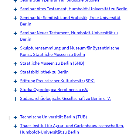
Seminar Altes Testament, Humboldt-Universität zu Berlin
Seminar für Semitistik und Arabistik, Freie Universität
Berlin
Seminar Neues Testament, Humboldt-Universität zu
Berlin
Skulpturensammlung und Museum für Byzantinische
Kunst, Staatliche Museen zu Berlin
Staatliche Museen zu Berlin (SMB)
Staatsbibliothek zu Berlin
Stiftung Preussischer Kulturbesitz (SPK)
Studia Cyprologica Berolinensia e.V.
Sudanarchäologische Gesellschaft zu Berlin e. V.
T
Technische Universität Berlin (TUB)
Thaer-Institut für Agrar- und Gartenbauwissenschaften,
Humboldt-Universität zu Berlin