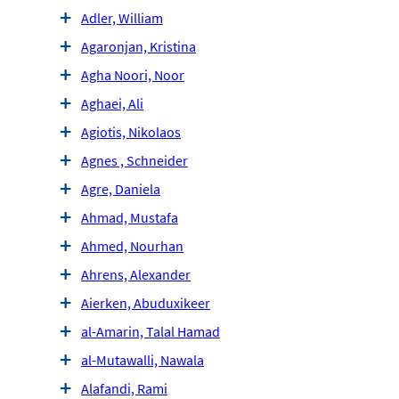
Adler, William
Agaronjan, Kristina
Agha Noori, Noor
Aghaei, Ali
Agiotis, Nikolaos
Agnes , Schneider
Agre, Daniela
Ahmad, Mustafa
Ahmed, Nourhan
Ahrens, Alexander
Aierken, Abuduxikeer
al-Amarin, Talal Hamad
al-Mutawalli, Nawala
Alafandi, Rami