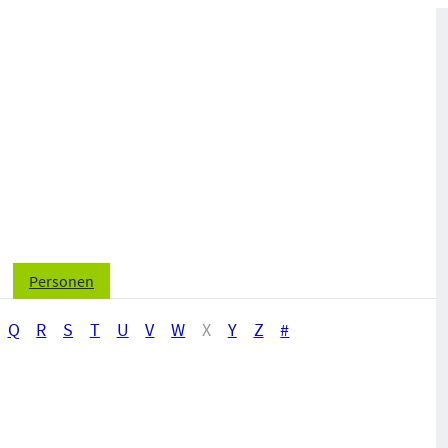
Personen
Q
R
S
T
U
V
W
X
Y
Z
#