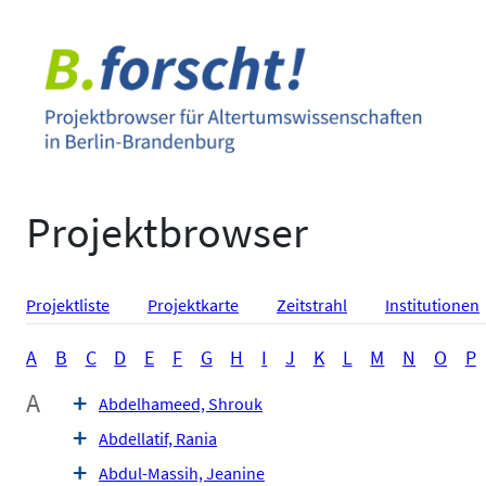
Zum
Inhalt
springen
Projektbrowser
Projektliste
Projektkarte
Zeitstrahl
Institutionen
A
B
C
D
E
F
G
H
I
J
K
L
M
N
O
P
A
Abdelhameed, Shrouk
Abdellatif, Rania
Abdul-Massih, Jeanine