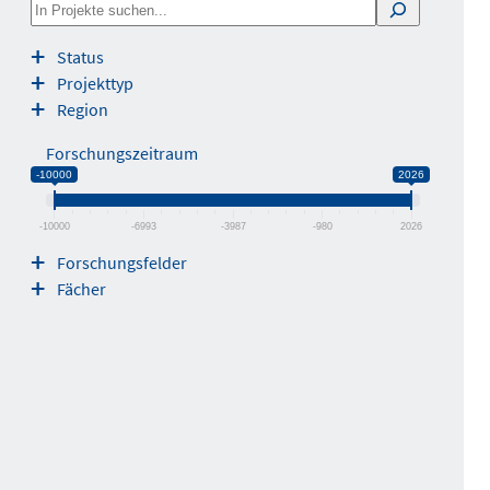
S
e
Status
a
Projekttyp
r
Region
c
h
Forschungszeitraum
-10000
2026
-10000
-6993
-3987
-980
2026
Forschungsfelder
Fächer