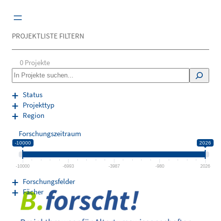
Zum
Inhalt
springen
PROJEKTLISTE FILTERN
0
Projekte
S
e
a
Status
r
Projekttyp
c
Region
h
Forschungszeitraum
-10000
2026
-10000
-6993
-3987
-980
2026
Forschungsfelder
Fächer