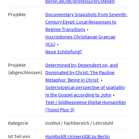
berlin.de/de/professuren/stellen
Projekte
Documentary Snapshots from Seventh-
Century Egypt: Local Responses to
Regime Transitions
Inscriptiones Christianae Graecae
(ICG)
Neue Schöpfung?
Projekte
Determined by, Dependent on, and
(abgeschlossen)
Dominated by Christ: The Pauline
Metaphor ‘Being in Christ’
Soteriological perspective of spatiality
in the Gospel according to John
Text-/ bildbezogene Digital Humanities
(Topoi Plus-3)
Kategorie
Institut / Fachbereich / Lehrstuhl
Ist Teil von
Humboldt-Universität zu Berlin