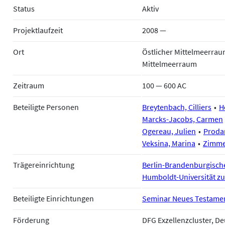
Status
Aktiv
Projektlaufzeit
2008 —
Ort
Östlicher Mittelmeerra
Mittelmeerraum
Zeitraum
100 — 600 AC
Beteiligte Personen
Breytenbach, Cilliers
H
Marcks-Jacobs, Carmen
Ogereau, Julien
Proda
Veksina, Marina
Zimme
Trägereinrichtung
Berlin-Brandenburgisch
Humboldt-Universität zu
Beteiligte Einrichtungen
Seminar Neues Testament
Förderung
DFG Exzellenzcluster, 