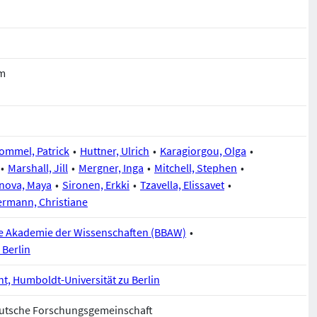
um
ommel, Patrick
Huttner, Ulrich
Karagiorgou, Olga
Marshall, Jill
Mergner, Inga
Mitchell, Stephen
nova, Maya
Sironen, Erkki
Tzavella, Elissavet
rmann, Christiane
e Akademie der Wissenschaften (BBAW)
 Berlin
, Humboldt-Universität zu Berlin
Deutsche Forschungsgemeinschaft