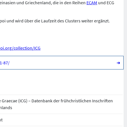
leinasien und Griechenland, die in den Reihen
ECAM
und ECG
i und wird über die Laufzeit des Clusters weiter ergänzt.
poi.org/collection/ICG
1-87/
➜
e Graecae (ICG) – Datenbank der frühchristlichen Inschriften
nlands
kt