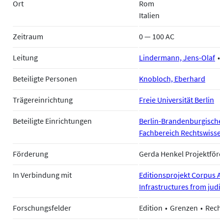
Ort
Rom
Italien
Zeitraum
0 — 100 AC
Leitung
Lindermann, Jens-Olaf
Beteiligte Personen
Knobloch, Eberhard
Trägereinrichtung
Freie Universität Berlin
Beteiligte Einrichtungen
Berlin-Brandenburgisch
Fachbereich Rechtswissen
Förderung
Gerda Henkel Projektfö
In Verbindung mit
Editionsprojekt Corpus
Infrastructures from judi
Forschungsfelder
Edition
Grenzen
Rec