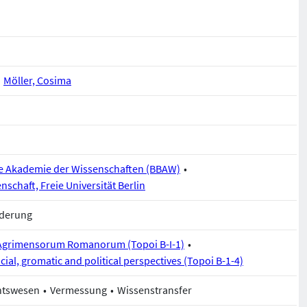
Möller, Cosima
e Akademie der Wissenschaften (BBAW)
schaft, Freie Universität Berlin
rderung
 Agrimensorum Romanorum (Topoi B-I-1)
cial, gromatic and political perspectives (Topoi B-1-4)
htswesen
Vermessung
Wissenstransfer