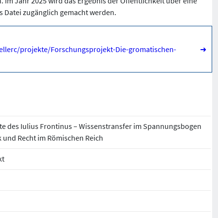
 Im Jahr 2025 wird das Ergebnis der Öffentlichkeit über eine
ss Datei zugänglich gemacht werden.
ellerc/projekte/Forschungsprojekt-Die-gromatischen-
➜
te des Iulius Frontinus – Wissenstransfer im Spannungsbogen
 und Recht im Römischen Reich
kt