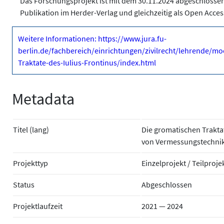
Das Forschungsprojekt ist mit dem 30.11.2024 abgeschlossen.
Publikation im Herder-Verlag und gleichzeitig als Open Acce
Weitere Informationen: https://www.jura.fu-
berlin.de/fachbereich/einrichtungen/zivilrecht/lehrende/mo
Traktate-des-Iulius-Frontinus/index.html
Metadata
Titel (lang)
Die gromatischen Trakta
von Vermessungstechnik
Projekttyp
Einzelprojekt / Teilproje
Status
Abgeschlossen
Projektlaufzeit
2021 — 2024