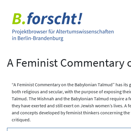
Zum
Inhalt
springen
A Feminist Commentary 
“A Feminist Commentary on the Babylonian Talmud” has its goal
both religious and secular, with the purpose of exposing thei
Talmud. The Mishnah and the Babylonian Talmud require a fem
they have exerted and still exert on Jewish women’s lives. A
and concepts developed by feminist thinkers concerning the 
critiqued.