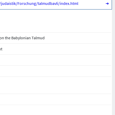
e/judaistik/Forschung/talmudbavli/index.html
➜
on the Babylonian Talmud
kt