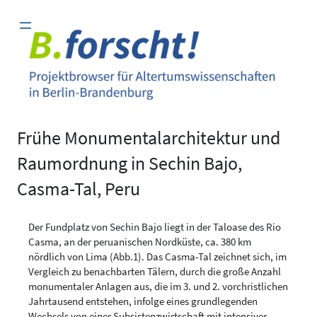
Zum
Inhalt
springen
Frühe Monumentalarchitektur und
Raumordnung in Sechin Bajo,
Casma-Tal, Peru
Der Fundplatz von Sechin Bajo liegt in der Taloase des Rio
Casma, an der peruanischen Nordküste, ca. 380 km
nördlich von Lima (Abb.1). Das Casma-Tal zeichnet sich, im
Vergleich zu benachbarten Tälern, durch die große Anzahl
monumentaler Anlagen aus, die im 3. und 2. vorchristlichen
Jahrtausend entstehen, infolge eines grundlegenden
Wechsels von einer Subsistenzwirtschaft mit intensiver