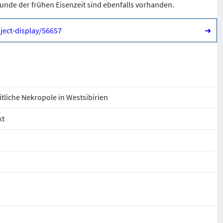
funde der frühen Eisenzeit sind ebenfalls vorhanden.
ject-display/56657
➜
itliche Nekropole in Westsibirien
kt