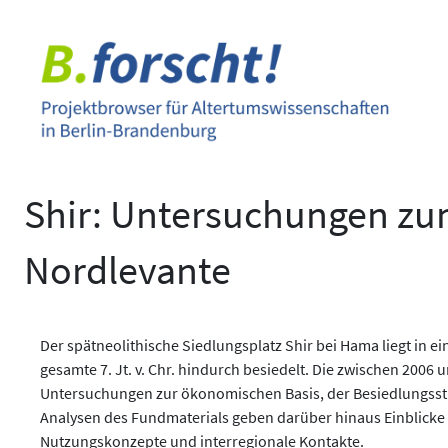
Zum
Inhalt
springen
Shir: Untersuchungen zu
Nordlevante
Der spätneolithische Siedlungsplatz Shir bei Hama liegt in e
gesamte 7. Jt. v. Chr. hindurch besiedelt. Die zwischen 20
Untersuchungen zur ökonomischen Basis, der Besiedlungsstr
Analysen des Fundmaterials geben darüber hinaus Einblicke i
Nutzungskonzepte und interregionale Kontakte.