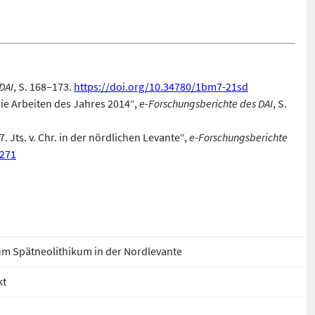
DAI
, S. 168–173.
https://doi.org/10.34780/1bm7-21sd
 Die Arbeiten des Jahres 2014“,
e-Forschungsberichte des DAI
, S.
. Jts. v. Chr. in der nördlichen Levante“,
e-Forschungsberichte
7271
um Spätneolithikum in der Nordlevante
kt