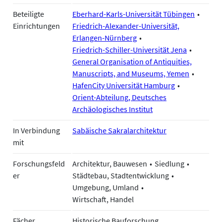
Beteiligte
Eberhard-Karls-Universität Tübingen
Einrichtungen
Friedrich-Alexander-Universität,
Erlangen-Nürnberg
Friedrich-Schiller-Universität Jena
General Organisation of Antiquities,
Manuscripts, and Museums, Yemen
HafenCity Universität Hamburg
Orient-Abteilung, Deutsches
Archäologisches Institut
In Verbindung
Sabäische Sakralarchitektur
mit
Forschungsfeld
Architektur, Bauwesen
Siedlung
er
Städtebau, Stadtentwicklung
Umgebung, Umland
Wirtschaft, Handel
Fächer
Historische Bauforschung,