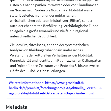
Osten bis nach Spanien im Westen oder von Skandinavien
im Norden nach Süden bis Nordafrika. Mobilität war ein
steter Begleiter, nicht nur der militärischen,
wirtschaftlichen oder administrativen „Eliten“, sondern
auch der eher breiten Bevölkerung. Archäologische Funde
spiegeln die große Dynamik und Vielfalt in regional
unterschiedlicher Deutlichkeit.
Ziel des Projektes ist es, anhand der systematischen
Analyse von Kleidungszubehör ein umfassendes
Verständnis der kulturellen Verhältnisse, der Mobilität,
Konnektivität und Identität im Raum zwischen Ostkarpaten
und Dnjepr für den Zeitraum von Ende des 3. bis zur zweite
Hälfte des 1. Jhd. v. Chr. zu erlangen.
Weitere Informationen: https://www.geschkult.fu-
berlin.de/e/praehist/forschungsprojekte/Aktuelle_Forschu
➜
ngsprojekte/Mobilitaet-Ostkarpaten-Dnjepr/index.html
Metadata