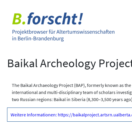
Zum
Inhalt
springen
Baikal Archeology Projec
The Baikal Archaeology Project (BAP), formerly known as the
international and multi-disciplinary team of scholars invest
two Russian regions: Baikal in Siberia (8,300–3,500 years ago
Weitere Informationen: https://baikalproject.artsrn.ualberta.