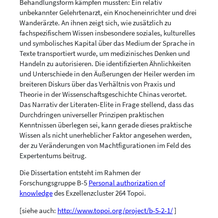
Behandlungsform kämpfen mussten: Ein relativ
unbekannter Gelehrtenarzt, ein Knocheneinrichter und drei
Wanderärzte. An ihnen zeigt sich, wie zusätzlich zu
fachspezifischem Wissen insbesondere soziales, kulturelles
und symbolisches Kapital über das Medium der Sprache in
Texte transportiert wurde, um medizinisches Denken und
Handeln zu autorisieren. Die identifizierten Ähnlichkeiten
und Unterschiede in den Äußerungen der Heiler werden im
breiteren Diskurs über das Verhältnis von Praxis und
Theorie in der Wissenschaftsgeschichte Chinas verortet.
Das Narrativ der Literaten-Elite in Frage stellend, dass das
Durchdringen universeller Prinzipen praktischen
Kenntnissen überlegen sei, kann gerade dieses praktische
Wissen als nicht unerheblicher Faktor angesehen werden,
der zu Veränderungen von Machtfigurationen im Feld des
Expertentums beitrug.
Die Dissertation entsteht im Rahmen der
Forschungsgruppe B-5
Personal authorization of
knowledge
des Exzellenzcluster 264 Topoi.
[siehe auch:
http://www.topoi.org/project/b-5-2-1/
]