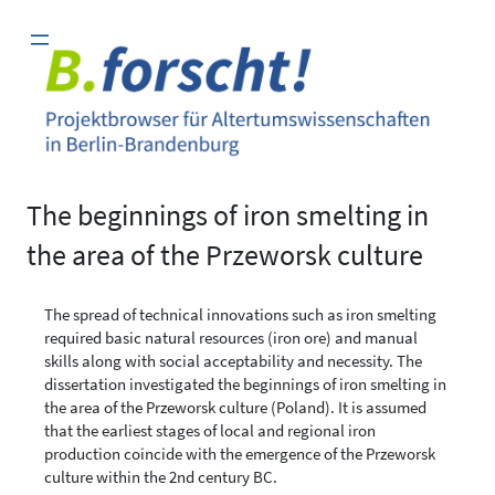
Zum
Inhalt
springen
The beginnings of iron smelting in
the area of the Przeworsk culture
The spread of technical innovations such as iron smelting
required basic natural resources (iron ore) and manual
skills along with social acceptability and necessity. The
dissertation investigated the beginnings of iron smelting in
the area of the Przeworsk culture (Poland). It is assumed
that the earliest stages of local and regional iron
production coincide with the emergence of the Przeworsk
culture within the 2nd century BC.