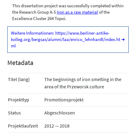
This dissertation project was successfully completed within
the Research Group A-5
Iron as a raw material
of the
Excellence Cluster 264 Topoi.
Weitere Informationen: https://www.berliner-antike-
kolleg.org/bergsas/alumni/laa/enrico_lehnhardt/index.ht
➜
ml
Metadata
Titel (lang)
The beginnings of iron smelting in the
area of the Przeworsk culture
Projekttyp
Promotionsprojekt
Status
Abgeschlossen
Projektlaufzeit
2012 — 2018