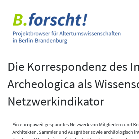
Zum
Inhalt
springen
Die Korrespondenz des In
Archeologica als Wissens
Netzwerkindikator
Ein europaweit gespanntes Netzwerk von Mitgliedern und Ko
Architekten, Sammler und Ausgräber sowie archäologisch inte