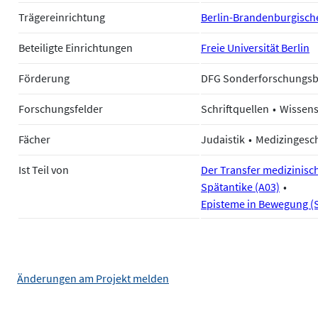
Trägereinrichtung
Berlin-Brandenburgisch
Beteiligte Einrichtungen
Freie Universität Berlin
Förderung
DFG Sonderforschungsbe
Forschungsfelder
Schriftquellen
Wissens
Fächer
Judaistik
Medizingesc
Ist Teil von
Der Transfer medizinisc
Spätantike (A03)
Episteme in Bewegung (
Änderungen am Projekt melden