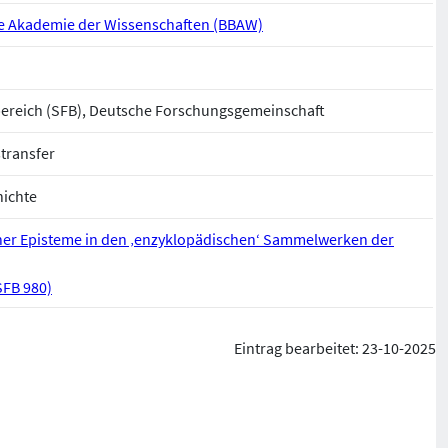
e Akademie der Wissenschaften (BBAW)
reich (SFB), Deutsche Forschungsgemeinschaft
transfer
hichte
her Episteme in den ‚enzyklopädischen‘ Sammelwerken der
SFB 980)
Eintrag bearbeitet: 23-10-2025