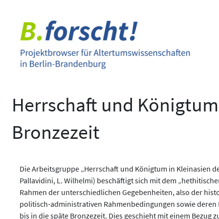
Zum
Inhalt
springen
Herrschaft und Königtum 
Bronzezeit
Die Arbeitsgruppe „Herrschaft und Königtum in Kleinasien der 
Pallavidini, L. Wilhelmi) beschäftigt sich mit dem „hethitis
Rahmen der unterschiedlichen Gegebenheiten, also der histo
politisch-administrativen Rahmen­bedingungen sowie deren E
bis in die späte Bronzezeit. Dies geschieht mit einem Bez