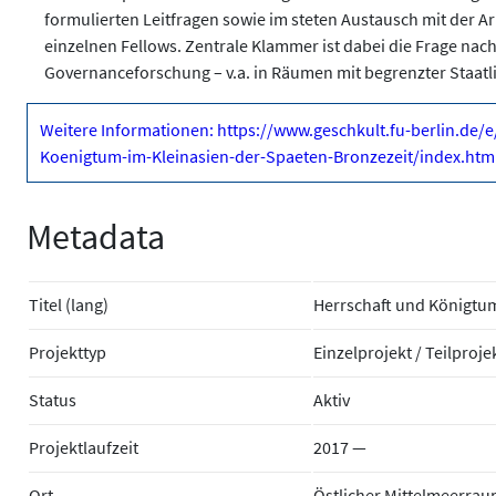
formulierten Leitfragen sowie im steten Austausch mit der A
einzelnen Fellows. Zentrale Klammer ist dabei die Frage n
Governanceforschung – v.a. in Räumen mit begrenzter Staatli
Weitere Informationen: https://www.geschkult.fu-berlin.de
Koenigtum-im-Kleinasien-der-Spaeten-Bronzezeit/index.htm
Metadata
Titel (lang)
Herrschaft und Königtum
Projekttyp
Einzelprojekt / Teilproje
Status
Aktiv
Projektlaufzeit
2017 —
Ort
Östlicher Mittelmeerra