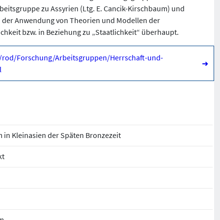
rbeitsgruppe zu Assyrien (Ltg. E. Cancik-Kirschbaum) und
ach der Anwendung von Theorien und Modellen der
chkeit bzw. in Beziehung zu „Staatlichkeit“ überhaupt.
/e/rod/Forschung/Arbeitsgruppen/Herrschaft-und-
➜
l
 in Kleinasien der Späten Bronzezeit
kt
um