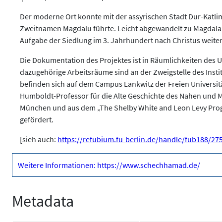
Der moderne Ort konnte mit der assyrischen Stadt Dur-Katlim
Zweitnamen Magdalu führte. Leicht abgewandelt zu Magdala 
Aufgabe der Siedlung im 3. Jahrhundert nach Christus weiter
Die Dokumentation des Projektes ist in Räumlichkeiten des Un
dazugehörige Arbeitsräume sind an der Zweigstelle des Instit
befinden sich auf dem Campus Lankwitz der Freien Universitä
Humboldt-Professor für die Alte Geschichte des Nahen und M
München und aus dem „The Shelby White and Leon Levy Progr
gefördert.
[sieh auch:
https://refubium.fu-berlin.de/handle/fub188/27
Weitere Informationen: https://www.schechhamad.de/
Metadata