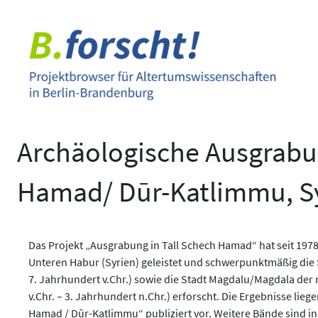
Zum
Inhalt
springen
Archäologische Ausgrabun
Hamad/ Dūr-Katlimmu, S
Das Projekt „Ausgrabung in Tall Schech Hamad“ hat seit 197
Unteren Habur (Syrien) geleistet und schwerpunktmäßig die S
7. Jahrhundert v.Chr.) sowie die Stadt Magdalu/Magdala der 
v.Chr. – 3. Jahrhundert n.Chr.) erforscht. Die Ergebnisse lie
Ḥamad / Dūr-Katlimmu“ publiziert vor. Weitere Bände sind in