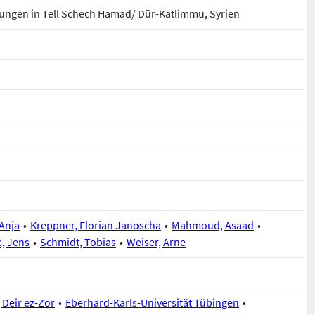
ungen in Tell Schech Hamad/ Dūr-Katlimmu, Syrien
 Anja
Kreppner, Florian Janoscha
Mahmoud, Asaad
, Jens
Schmidt, Tobias
Weiser, Arne
Deir ez-Zor
Eberhard-Karls-Universität Tübingen