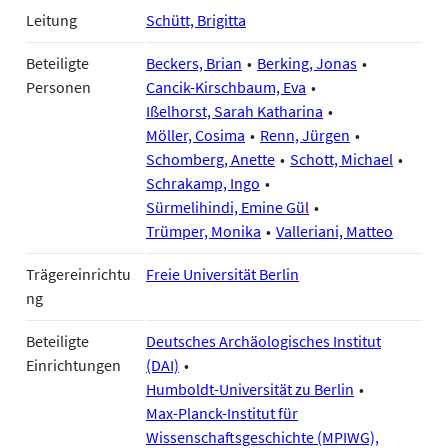
Leitung
Schütt, Brigitta
Beteiligte
Beckers, Brian
Berking, Jonas
Personen
Cancik-Kirschbaum, Eva
Ißelhorst, Sarah Katharina
Möller, Cosima
Renn, Jürgen
Schomberg, Anette
Schott, Michael
Schrakamp, Ingo
Sürmelihindi, Emine Gül
Trümper, Monika
Valleriani, Matteo
Trägereinrichtu
Freie Universität Berlin
ng
Beteiligte
Deutsches Archäologisches Institut
Einrichtungen
(DAI)
Humboldt-Universität zu Berlin
Max-Planck-Institut für
Wissenschaftsgeschichte (MPIWG),