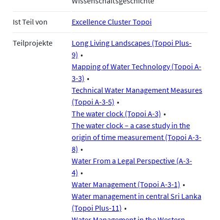
Wissenschaftsgeschichte
Ist Teil von
Excellence Cluster Topoi
Teilprojekte
Long Living Landscapes (Topoi Plus-
9)
Mapping of Water Technology (Topoi A-
3-3)
Technical Water Management Measures
(Topoi A-3-5)
The water clock (Topoi A-3)
The water clock – a case study in the
origin of time measurement (Topoi A-3-
8)
Water From a Legal Perspective (A-3-
4)
Water Management (Topoi A-3-1)
Water management in central Sri Lanka
(Topoi Plus-11)
Water Management in the Western