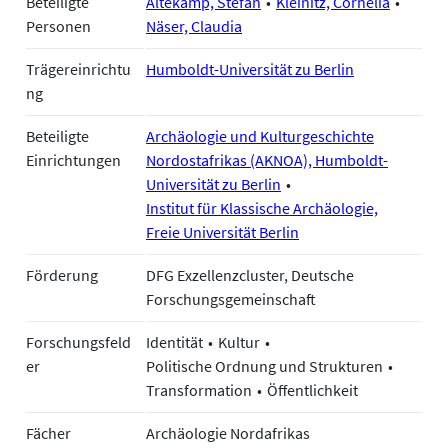
Beteiligte
Altekamp, Stefan
Kleinitz, Cornelia
Personen
Näser, Claudia
Trägereinrichtu
Humboldt-Universität zu Berlin
ng
Beteiligte
Archäologie und Kulturgeschichte
Einrichtungen
Nordostafrikas (AKNOA), Humboldt-
Universität zu Berlin
Institut für Klassische Archäologie,
Freie Universität Berlin
Förderung
DFG Exzellenzcluster, Deutsche
Forschungsgemeinschaft
Forschungsfeld
Identität
Kultur
er
Politische Ordnung und Strukturen
Transformation
Öffentlichkeit
Fächer
Archäologie Nordafrikas