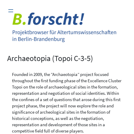
Zum
Inhalt
springen
Archaeotopia (Topoi C-3-5)
Founded in 2009, the “Archaeotopia” project focused
throughout the first funding phase of the Excellence Cluster
Topoi on the role of archaeological sites in the formation,
representation and negotiation of social identities. Within
the confines of a set of questions that arose during this first
project phase, the project will now explore the role and
significance of archeological sites in the formation of
historical conceptions, as well as the negotiation,
representation and development of those sites in a
competitive field full of diverse players.