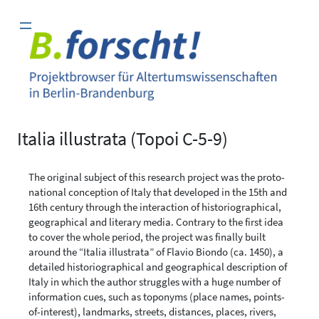
Zum
Inhalt
springen
Italia illustrata (Topoi C-5-9)
The original subject of this research project was the proto-
national conception of Italy that developed in the 15th and
16th century through the interaction of historiographical,
geographical and literary media. Contrary to the first idea
to cover the whole period, the project was finally built
around the “Italia illustrata” of Flavio Biondo (ca. 1450), a
detailed historiographical and geographical description of
Italy in which the author struggles with a huge number of
information cues, such as toponyms (place names, points-
of-interest), landmarks, streets, distances, places, rivers,