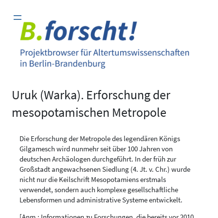
Zum
Inhalt
springen
Uruk (Warka). Erforschung der
mesopotamischen Metropole
Die Erforschung der Metropole des legendären Königs
Gilgamesch wird nunmehr seit über 100 Jahren von
deutschen Archäologen durchgeführt. In der früh zur
Großstadt angewachsenen Siedlung (4. Jt. v. Chr.) wurde
nicht nur die Keilschrift Mesopotamiens erstmals
verwendet, sondern auch komplexe gesellschaftliche
Lebensformen und administrative Systeme entwickelt.
[Anm.: Informationen zu Forschungen, die bereits vor 2010