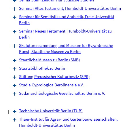
Seminar Altes Testament, Humboldt-Universität zu Berlin
Seminar für Semitistik und Arabistik, Freie Universität
Berlin
Seminar Neues Testament, Humboldt-Universität zu
Berlin
Skulpturensammlung und Museum für Byzantinische
Kunst, Staatliche Museen zu Berlin
Staatliche Museen zu Berlin (SMB)
Staatsbibliothek zu Berlin
Stiftung Preussischer Kulturbesitz (SPK)
Studia Cyprologica Berolinensia e.V.
Sudanarchäologische Gesellschaft zu Berlin e. V.
T
Technische Universität Berlin (TUB)
Thaer-Institut für Agrar- und Gartenbauwissenschaften,
Humboldt-Universität zu Berlin