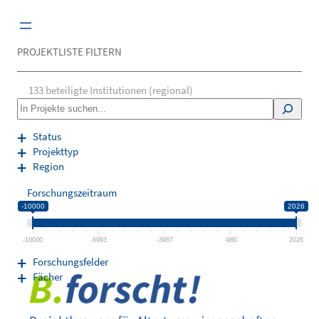
Zum
Inhalt
springen
PROJEKTLISTE FILTERN
133
beteiligte Institutionen (regional)
S
e
a
Status
r
Projekttyp
c
Region
h
Forschungszeitraum
-10000
2026
-10000
-6993
-3987
-980
2026
Forschungsfelder
Fächer