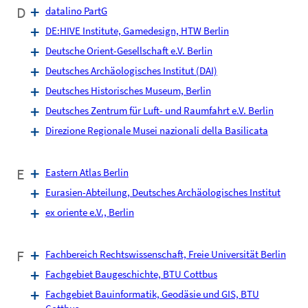
D
datalino PartG
DE:HIVE Institute, Game­design, HTW Berlin
Deutsche Orient-Gesellschaft e.V. Berlin
Deutsches Archäologisches Institut (DAI)
Deutsches Historisches Museum, Berlin
Deutsches Zentrum für Luft- und Raumfahrt e.V. Berlin
Direzione Regionale Musei nazionali della Basilicata
E
Eastern Atlas Berlin
Eurasien-Abteilung, Deutsches Archäologisches Institut
ex oriente e.V., Berlin
F
Fachbereich Rechtswissenschaft, Freie Universität Berlin
Fachgebiet Baugeschichte, BTU Cottbus
Fachgebiet Bauinformatik, Geodäsie und GIS, BTU