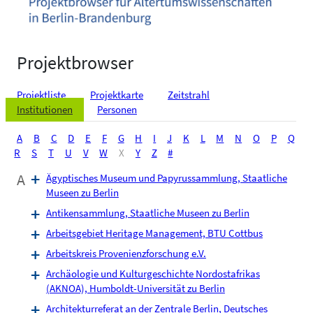
Projektbrowser
Projektliste
Projektkarte
Zeitstrahl
Institutionen
Personen
A
B
C
D
E
F
G
H
I
J
K
L
M
N
O
P
Q
R
S
T
U
V
W
X
Y
Z
#
A
Ägyptisches Museum und Papyrussammlung, Staatliche
Museen zu Berlin
Antikensammlung, Staatliche Museen zu Berlin
Arbeitsgebiet Heritage Management, BTU Cottbus
Arbeitskreis Provenienzforschung e.V.
Archäologie und Kulturgeschichte Nordostafrikas
(AKNOA), Humboldt-Universität zu Berlin
Architekturreferat an der Zentrale Berlin, Deutsches