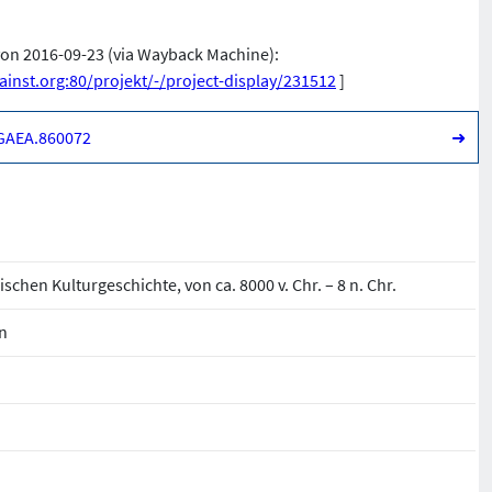
e von 2016-09-23 (via Wayback Machine):
nst.org:80/projekt/-/project-display/231512
]
NGAEA.860072
➜
ischen Kulturgeschichte, von ca. 8000 v. Chr. – 8 n. Chr.
n