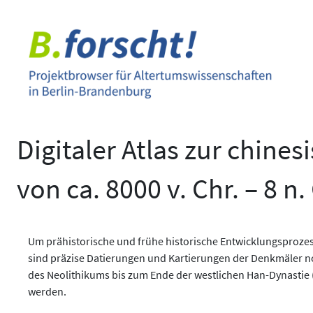
Zum
Inhalt
springen
Digitaler Atlas zur chine
von ca. 8000 v. Chr. – 8 n.
Um prähistorische und frühe historische Entwicklungsproz
sind präzise Datierungen und Kartierungen der Denkmäler n
des Neolithikums bis zum Ende der westlichen Han-Dynastie (c
werden.