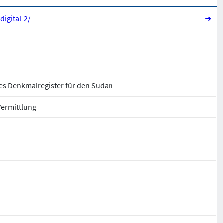
igital-2/
➜
ales Denkmalregister für den Sudan
Vermittlung