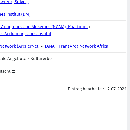
awrenz, Solveig
s Institut (DAI)
or Antiquities and Museums (NCAM), Khartoum
es Archäologisches Institut
 Network (ArcHerNet)
TANA – TransArea Network Africa
tale Angebote
Kulturerbe
utschutz
Eintrag bearbeitet: 12-07-2024