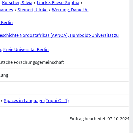
Kutscher, Silvia
Lincke, Eliese-Sophia
hannes
Steinert, Ulrike
Werning, Daniel A.
 Berlin
eschichte Nordostafrikas (AKNOA), Humboldt-Universität zu
 Freie Universität Berlin
Deutsche Forschungsgemeinschaft
lung
Spaces in Language (Topoi C-I-1)
Eintrag bearbeitet: 07-10-2024