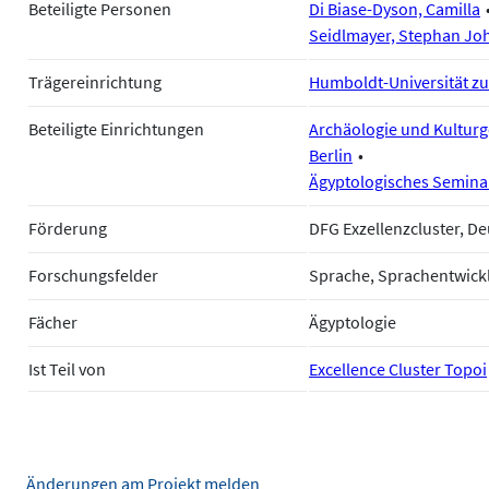
Beteiligte Personen
Di Biase-Dyson, Camilla
Seidlmayer, Stephan Jo
Trägereinrichtung
Humboldt-Universität zu
Beteiligte Einrichtungen
Archäologie und Kulturg
Berlin
Ägyptologisches Seminar,
Förderung
DFG Exzellenzcluster, 
Forschungsfelder
Sprache, Sprachentwick
Fächer
Ägyptologie
Ist Teil von
Excellence Cluster Topoi
Änderungen am Projekt melden