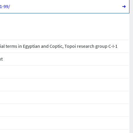
1-99/
➜
ial terms in Egyptian and Coptic, Topoi research group C-I-1
kt