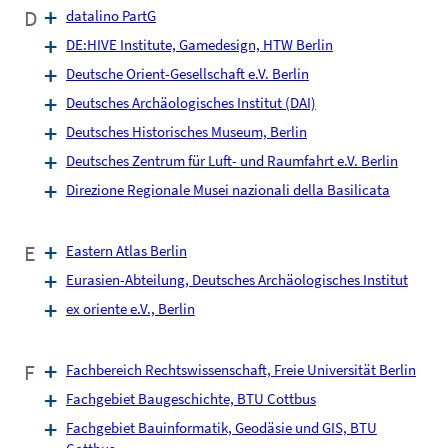
D
datalino PartG
DE:HIVE Institute, Game­design, HTW Berlin
Deutsche Orient-Gesellschaft e.V. Berlin
Deutsches Archäologisches Institut (DAI)
Deutsches Historisches Museum, Berlin
Deutsches Zentrum für Luft- und Raumfahrt e.V. Berlin
Direzione Regionale Musei nazionali della Basilicata
E
Eastern Atlas Berlin
Eurasien-Abteilung, Deutsches Archäologisches Institut
ex oriente e.V., Berlin
F
Fachbereich Rechtswissenschaft, Freie Universität Berlin
Fachgebiet Baugeschichte, BTU Cottbus
Fachgebiet Bauinformatik, Geodäsie und GIS, BTU