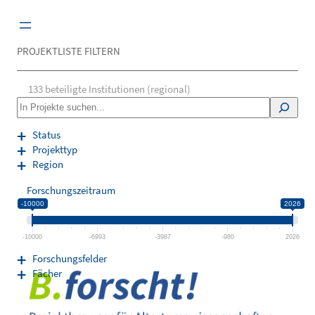
Zum
Inhalt
springen
PROJEKTLISTE FILTERN
133
beteiligte Institutionen (regional)
S
e
a
Status
r
Projekttyp
c
Region
h
Forschungszeitraum
-10000
2026
-10000
-6993
-3987
-980
2026
Forschungsfelder
Fächer