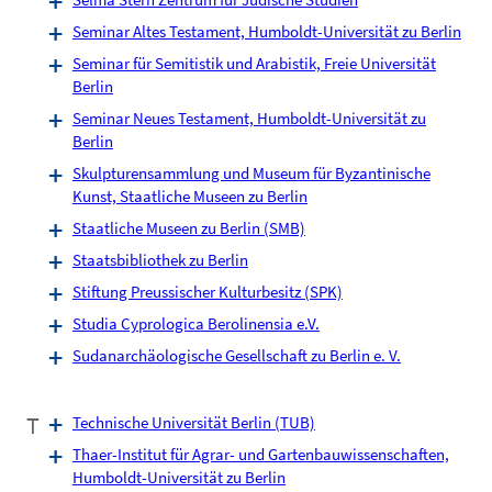
Seminar Altes Testament, Humboldt-Universität zu Berlin
Seminar für Semitistik und Arabistik, Freie Universität
Berlin
Seminar Neues Testament, Humboldt-Universität zu
Berlin
Skulpturensammlung und Museum für Byzantinische
Kunst, Staatliche Museen zu Berlin
Staatliche Museen zu Berlin (SMB)
Staatsbibliothek zu Berlin
Stiftung Preussischer Kulturbesitz (SPK)
Studia Cyprologica Berolinensia e.V.
Sudanarchäologische Gesellschaft zu Berlin e. V.
T
Technische Universität Berlin (TUB)
Thaer-Institut für Agrar- und Gartenbauwissenschaften,
Humboldt-Universität zu Berlin