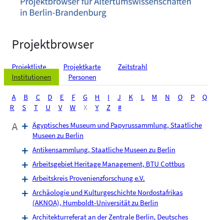
Projektbrowser
Projektliste
Projektkarte
Zeitstrahl
Institutionen
Personen
A
B
C
D
E
F
G
H
I
J
K
L
M
N
O
P
Q
R
S
T
U
V
W
X
Y
Z
#
A
Ägyptisches Museum und Papyrussammlung, Staatliche
Museen zu Berlin
Antikensammlung, Staatliche Museen zu Berlin
Arbeitsgebiet Heritage Management, BTU Cottbus
Arbeitskreis Provenienzforschung e.V.
Archäologie und Kulturgeschichte Nordostafrikas
(AKNOA), Humboldt-Universität zu Berlin
Architekturreferat an der Zentrale Berlin, Deutsches