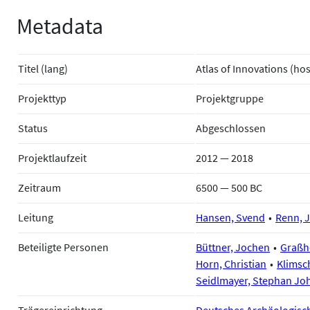
Metadata
Titel (lang)
Atlas of Innovations (ho
Projekttyp
Projektgruppe
Status
Abgeschlossen
Projektlaufzeit
2012 — 2018
Zeitraum
6500 — 500 BC
Leitung
Hansen, Svend
Renn, 
Beteiligte Personen
Büttner, Jochen
Graßho
Horn, Christian
Klimsch
Seidlmayer, Stephan Jo
Trägereinrichtung
Deutsches Archäologische