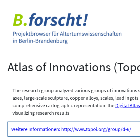
Zum
Inhalt
springen
Atlas of Innovations (Top
The research group analyzed various groups of innovations s
axes, large-scale sculpture, copper alloys, scales, lead ingot
comprehensive cartographic representation: the
Digital Atla
visualizing research results.
Weitere Informationen: http://www.topoi.org/group/d-6/