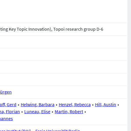
sting Key Topic Innovation), Topoi research group D-6
Jürgen
ff, Gerd
Helwing, Barbara
Henzel, Rebecca
Hill, Austin
a, Florian
Luneau, Elise
Martin, Robert
hannes
s Institut (DAI)
Freie Universität Berlin