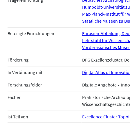
Humboldt-Universität zu
Max-Planck-Institut für 
Staatliche Museen zu Be
Beteiligte Einrichtungen
Eurasien-Abteilung, Deut
Lehrstuhl für Wissenscha
Vorderasiatisches Museu
Förderung
DFG Exzellenzcluster, 
In Verbindung mit
Digital Atlas of Innovati
Forschungsfelder
Digitale Angebote
Inno
Fächer
Prähistorische Archäolo
Wissenschaftsgeschicht
Ist Teil von
Excellence Cluster Topoi