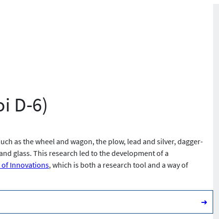
oi D-6)
uch as the wheel and wagon, the plow, lead and silver, dagger-
s and glass. This research led to the development of a
s of Innovations
, which is both a research tool and a way of
➜