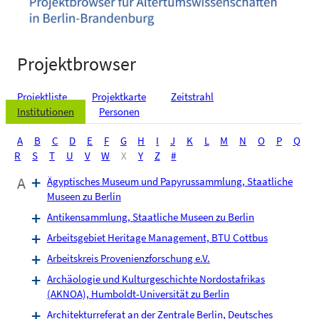
Projektbrowser
Projektliste
Projektkarte
Zeitstrahl
Institutionen
Personen
A
B
C
D
E
F
G
H
I
J
K
L
M
N
O
P
Q
R
S
T
U
V
W
X
Y
Z
#
A
Ägyptisches Museum und Papyrussammlung, Staatliche
Museen zu Berlin
Antikensammlung, Staatliche Museen zu Berlin
Arbeitsgebiet Heritage Management, BTU Cottbus
Arbeitskreis Provenienzforschung e.V.
Archäologie und Kulturgeschichte Nordostafrikas
(AKNOA), Humboldt-Universität zu Berlin
Architekturreferat an der Zentrale Berlin, Deutsches