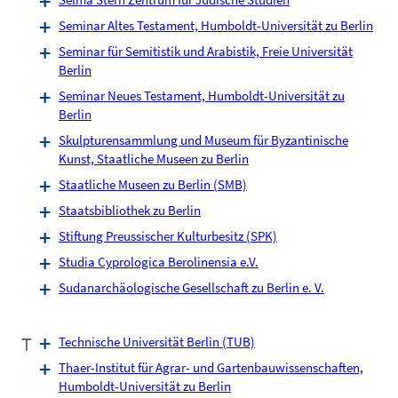
Seminar Altes Testament, Humboldt-Universität zu Berlin
Seminar für Semitistik und Arabistik, Freie Universität
Berlin
Seminar Neues Testament, Humboldt-Universität zu
Berlin
Skulpturensammlung und Museum für Byzantinische
Kunst, Staatliche Museen zu Berlin
Staatliche Museen zu Berlin (SMB)
Staatsbibliothek zu Berlin
Stiftung Preussischer Kulturbesitz (SPK)
Studia Cyprologica Berolinensia e.V.
Sudanarchäologische Gesellschaft zu Berlin e. V.
T
Technische Universität Berlin (TUB)
Thaer-Institut für Agrar- und Gartenbauwissenschaften,
Humboldt-Universität zu Berlin