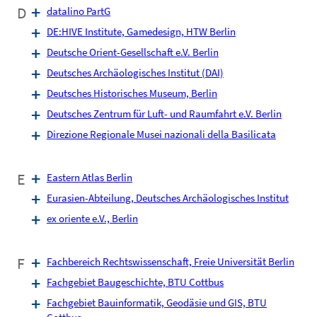
D
datalino PartG
DE:HIVE Institute, Game­design, HTW Berlin
Deutsche Orient-Gesellschaft e.V. Berlin
Deutsches Archäologisches Institut (DAI)
Deutsches Historisches Museum, Berlin
Deutsches Zentrum für Luft- und Raumfahrt e.V. Berlin
Direzione Regionale Musei nazionali della Basilicata
E
Eastern Atlas Berlin
Eurasien-Abteilung, Deutsches Archäologisches Institut
ex oriente e.V., Berlin
F
Fachbereich Rechtswissenschaft, Freie Universität Berlin
Fachgebiet Baugeschichte, BTU Cottbus
Fachgebiet Bauinformatik, Geodäsie und GIS, BTU