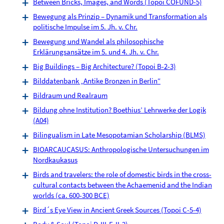
Between Bricks, Images, and Words (Topoi COFUND-5)
Bewegung als Prinzip – Dynamik und Transformation als
politische Impulse im 5. Jh. v. Chr.
Bewegung und Wandel als philosophische
Erklärungsansätze im 5. und 4. Jh. v. Chr.
Big Buildings – Big Architecture? (Topoi B-2-3)
Bilddatenbank „Antike Bronzen in Berlin“
Bildraum und Realraum
Bildung ohne Institution? Boethius’ Lehrwerke der Logik
(A04)
Bilingualism in Late Mesopotamian Scholarship (BLMS)
BIOARCAUCASUS: Anthropologische Untersuchungen im
Nordkaukasus
Birds and travelers: the role of domestic birds in the cross-
cultural contacts between the Achaemenid and the Indian
worlds (ca. 600-300 BCE)
Bird´s Eye View in Ancient Greek Sources (Topoi C-5-4)