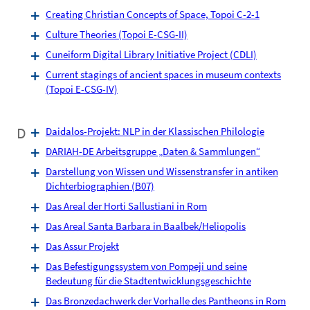
Creating Christian Concepts of Space, Topoi C-2-1
Culture Theories (Topoi E-CSG-II)
Cuneiform Digital Library Initiative Project (CDLI)
Current stagings of ancient spaces in museum contexts
(Topoi E-CSG-IV)
D
Daidalos-Projekt: NLP in der Klassischen Philologie
DARIAH-DE Arbeitsgruppe „Daten & Sammlungen“
Darstellung von Wissen und Wissenstransfer in antiken
Dichterbiographien (B07)
Das Areal der Horti Sallustiani in Rom
Das Areal Santa Barbara in Baalbek/Heliopolis
Das Assur Projekt
Das Befestigungssystem von Pompeji und seine
Bedeutung für die Stadtentwicklungsgeschichte
Das Bronzedachwerk der Vorhalle des Pantheons in Rom