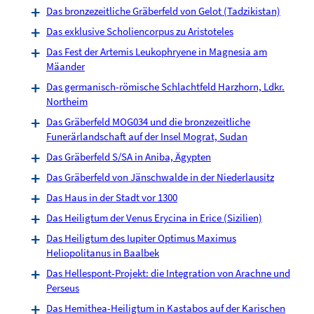
Das bronzezeitliche Gräberfeld von Gelot (Tadzikistan)
Das exklusive Scholiencorpus zu Aristoteles
Das Fest der Artemis Leukophryene in Magnesia am
Mäander
Das germanisch-römische Schlachtfeld Harzhorn, Ldkr.
Northeim
Das Gräberfeld MOG034 und die bronzezeitliche
Funerärlandschaft auf der Insel Mograt, Sudan
Das Gräberfeld S/SA in Aniba, Ägypten
Das Gräberfeld von Jänschwalde in der Niederlausitz
Das Haus in der Stadt vor 1300
Das Heiligtum der Venus Erycina in Erice (Sizilien)
Das Heiligtum des Iupiter Optimus Maximus
Heliopolitanus in Baalbek
Das Hellespont-Projekt: die Integration von Arachne und
Perseus
Das Hemithea-Heiligtum in Kastabos auf der Karischen