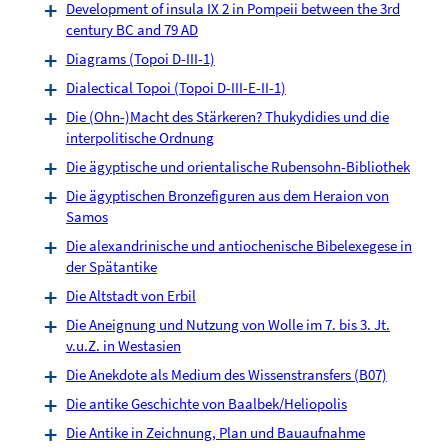
Development of insula IX 2 in Pompeii between the 3rd
century BC and 79 AD
Diagrams (Topoi D-III-1)
Dialectical Topoi (Topoi D-III-E-II-1)
Die (Ohn-)Macht des Stärkeren? Thukydidies und die
interpolitische Ordnung
Die ägyptische und orientalische Rubensohn-Bibliothek
Die ägyptischen Bronzefiguren aus dem Heraion von
Samos
Die alexandrinische und antiochenische Bibelexegese in
der Spätantike
Die Altstadt von Erbil
Die Aneignung und Nutzung von Wolle im 7. bis 3. Jt.
v.u.Z. in Westasien
Die Anekdote als Medium des Wissenstransfers (B07)
Die antike Geschichte von Baalbek/Heliopolis
Die Antike in Zeichnung, Plan und Bauaufnahme