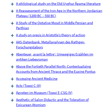
A philological study on the Old Uyghur Āgama literature
A Reassessment of the Iron Age in the Northern Jordanian
Plateau (1200 BC – 550 BC)
A Study of the Optative Mood in Middle Persian and
Parthian
A study on orexis in Aristotle’s theory of action
AAS-Datenbank. Metallanalysen des Rathgen-
Forschungslabors
Abenteuer ‚avant la lettre‘: Umwegiges Erzählen im
antiken Liebesroman
Above the Fortieth Parallel North: Contextualizing
Accounts from Ancient Thrace and the Euxine Pontus
Accessing Ancient Medicine
Acts (Topoi C-III)
Ägypten im Museum (Topoi E-CSG-IV)
Aesthetic of Salon Didactic and the Toleration of
Epicurean Atomism