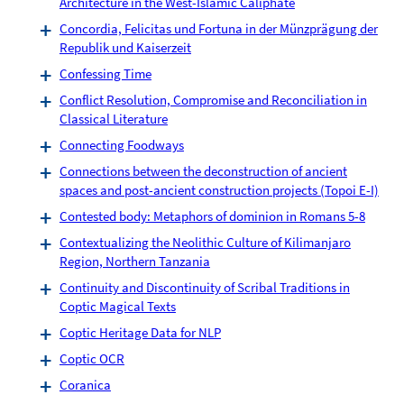
Architecture in the West-Islamic Caliphate
Concordia, Felicitas und Fortuna in der Münzprägung der
Republik und Kaiserzeit
Confessing Time
Conflict Resolution, Compromise and Reconciliation in
Classical Literature
Connecting Foodways
Connections between the deconstruction of ancient
spaces and post-ancient construction projects (Topoi E-I)
Contested body: Metaphors of dominion in Romans 5-8
Contextualizing the Neolithic Culture of Kilimanjaro
Region, Northern Tanzania
Continuity and Discontinuity of Scribal Traditions in
Coptic Magical Texts
Coptic Heritage Data for NLP
Coptic OCR
Coranica