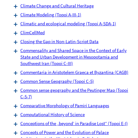
Climate Change and Cultural Heritage
Climate Modeling (Topoi A-III-1)
Climatic and ecological modeling (Topoi A-SDA-1)
ClimCellMed
Closing the Gap in Non-Latin-Script Data
Commensality and Shared Space in the Context of Early
State and Urban Development in Mesopotamia and
Southwest Iran (Topoi C-III)
Commentaria in Aristotelem Graeca et Byzantina (CAGB)
Common Sense Geography (Topoi C-5)
Common sense geography and the Peutinger Map (Topoi
C-5-7)
Comparative Morphology of Pamiri Languages
Computational History of Science
Conceptions of the „beyond’ in Paradise Lost“ (Topoi E-I)
Concepts of Power and the Evolution of Palace