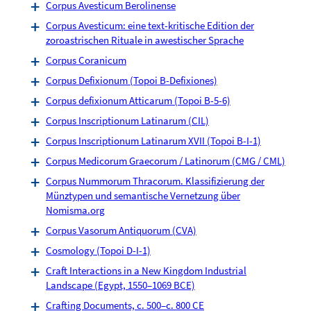
Corpus Avesticum Berolinense
Corpus Avesticum: eine text-kritische Edition der
zoroastrischen Rituale in awestischer Sprache
Corpus Coranicum
Corpus Defixionum (Topoi B-Defixiones)
Corpus defixionum Atticarum (Topoi B-5-6)
Corpus Inscriptionum Latinarum (CIL)
Corpus Inscriptionum Latinarum XVII (Topoi B-I-1)
Corpus Medicorum Graecorum / Latinorum (CMG / CML)
Corpus Nummorum Thracorum. Klassifizierung der
Münztypen und semantische Vernetzung über
Nomisma.org
Corpus Vasorum Antiquorum (CVA)
Cosmology (Topoi D-I-1)
Craft Interactions in a New Kingdom Industrial
Landscape (Egypt, 1550–1069 BCE)
Crafting Documents, c. 500–c. 800 CE