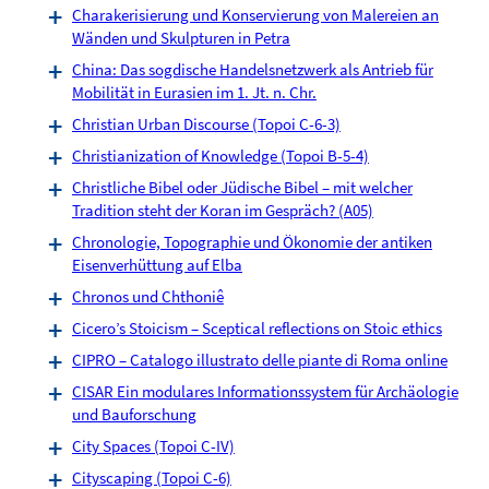
Charakerisierung und Konservierung von Malereien an
Wänden und Skulpturen in Petra
China: Das sogdische Handelsnetzwerk als Antrieb für
Mobilität in Eurasien im 1. Jt. n. Chr.
Christian Urban Discourse (Topoi C-6-3)
Christianization of Knowledge (Topoi B-5-4)
Christliche Bibel oder Jüdische Bibel – mit welcher
Tradition steht der Koran im Gespräch? (A05)
Chronologie, Topographie und Ökonomie der antiken
Eisenverhüttung auf Elba
Chronos und Chthoniê
Cicero’s Stoicism – Sceptical reflections on Stoic ethics
CIPRO – Catalogo illustrato delle piante di Roma online
CISAR Ein modulares Informationssystem für Archäologie
und Bauforschung
City Spaces (Topoi C-IV)
Cityscaping (Topoi C-6)