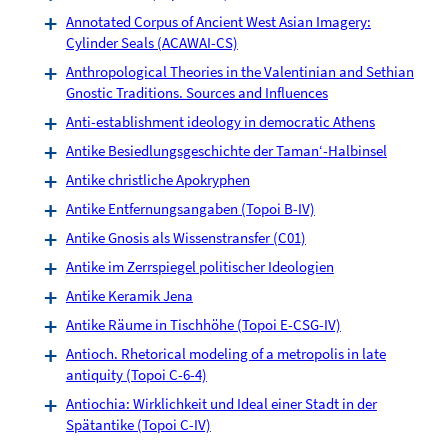
Annotated Corpus of Ancient West Asian Imagery:
Cylinder Seals (ACAWAI-CS)
Anthropological Theories in the Valentinian and Sethian
Gnostic Traditions. Sources and Influences
Anti-establishment ideology in democratic Athens
Antike Besiedlungsgeschichte der Taman‘-Halbinsel
Antike christliche Apokryphen
Antike Entfernungsangaben (Topoi B-IV)
Antike Gnosis als Wissenstransfer (C01)
Antike im Zerrspiegel politischer Ideologien
Antike Keramik Jena
Antike Räume in Tischhöhe (Topoi E-CSG-IV)
Antioch. Rhetorical modeling of a metropolis in late
antiquity (Topoi C-6-4)
Antiochia: Wirklichkeit und Ideal einer Stadt in der
Spätantike (Topoi C-IV)