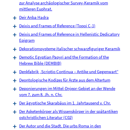
zur Analyse archäologischer Survey-Keramik vom
mittleren Euphrat.
Deir Anba Hadra
Deixis and Frames of Reference (Topoi C-1)
Deixis and Frames of Reference in Hellenistic Dedicatory
Epigram
Dekorationssysteme italischer schwarzfiguriger Keramik
Demotic Egyptian Papyri and the Formation of the
Hebrew Bible (DEMBIB)
Denkfabrik „Scriptio Continua – Antike und Gegenwart“
Deontologische Kodizes für Ärzte aus dem Altertum
Deponierungen im Mittel-Dnjepr-Gebiet an der Wende
vom 7. zum 8. Jh. n. Chr.
Der ägyptische Skarabäus im 1. Jahrtausend v. Chr.
Der Asketenkörper als Wissenskörper in der spätantiken
ostchristlichen Literatur (C02)
Der Autor und die Stadt. Die urbs Roma in den