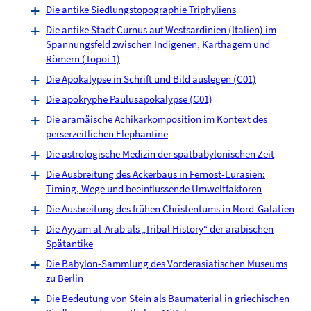
Die antike Siedlungstopographie Triphyliens
Die antike Stadt Curnus auf Westsardinien (Italien) im
Spannungsfeld zwischen Indigenen, Karthagern und
Römern (Topoi 1)
Die Apokalypse in Schrift und Bild auslegen (C01)
Die apokryphe Paulusapokalypse (C01)
Die aramäische Achikarkomposition im Kontext des
perserzeitlichen Elephantine
Die astrologische Medizin der spätbabylonischen Zeit
Die Ausbreitung des Ackerbaus in Fernost-Eurasien:
Timing, Wege und beeinflussende Umweltfaktoren
Die Ausbreitung des frühen Christentums in Nord-Galatien
Die Ayyam al-Arab als „Tribal History“ der arabischen
Spätantike
Die Babylon-Sammlung des Vorderasiatischen Museums
zu Berlin
Die Bedeutung von Stein als Baumaterial in griechischen