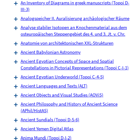
An Inventory of Diagrams in greek manuscripts (Topoi D-
III-3)
Analogspeicher II. Auralisierung archäologischer Räume
Analyse stabiler Isotopen an Knochenmaterial aus dem
osteuropäischen Steppengebiet des 4. und 3. Jt. v. Chr.
Anatomie von architektonischen XXL-Strukturen
Ancient Babylonian Astronomy
Ancient Egyptian Concepts of Space and Spatial
Constellations in Pictorial Representations (Topoi C-I-1)
Ancient Egyptian Underworld (Topoi C-4-5)
Ancient Languages and Texts (ALT)
Ancient Objects and Visual Studies (AOViS)
Ancient Philosophy and History of Ancient Science
(APhil/HistAS)
Ancient Sundials (Topoi D-5-6)
Ancient Yemen Digital Atlas
Anima Mundi (Topoi D-I-2)