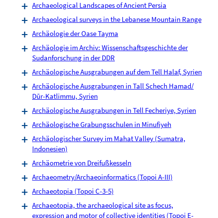
Archaeological Landscapes of Ancient Persia
Archaeological surveys in the Lebanese Mountain Range
Archäologie der Oase Tayma
Archäologie im Archiv: Wissenschaftsgeschichte der
Sudanforschung in der DDR
Archäologische Ausgrabungen auf dem Tell Halaf, Syrien
Archäologische Ausgrabungen in Tall Schech Hamad/
Dūr-Katlimmu, Syrien
Archäologische Ausgrabungen in Tell Fecheriye, Syrien
Archäologische Grabungsschulen in Minufiyeh
Archäologischer Survey im Mahat Valley (Sumatra,
Indonesien)
Archäometrie von Dreifußkesseln
Archaeometry/Archaeoinformatics (Topoi A-III)
Archaeotopia (Topoi C-3-5)
Archaeotopia, the archaeological site as focus,
expression and motor of collective identities (Topoi E-