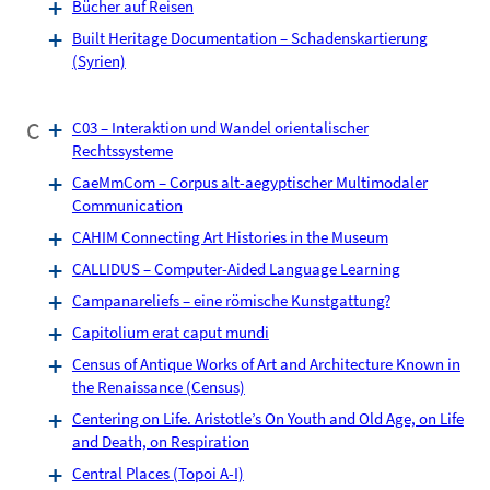
Bücher auf Reisen
Built Heritage Documentation – Schadenskartierung
(Syrien)
C
C03 – Interaktion und Wandel orientalischer
Rechtssysteme
CaeMmCom – Corpus alt-aegyptischer Multimodaler
Communication
CAHIM Connecting Art Histories in the Museum
CALLIDUS – Computer-Aided Language Learning
Campanareliefs – eine römische Kunstgattung?
Capitolium erat caput mundi
Census of Antique Works of Art and Architecture Known in
the Renaissance (Census)
Centering on Life. Aristotle’s On Youth and Old Age, on Life
and Death, on Respiration
Central Places (Topoi A-I)