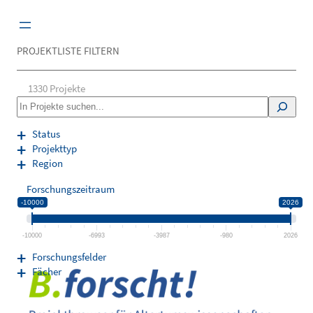
Zum
Inhalt
springen
PROJEKTLISTE FILTERN
1330
Projekte
S
e
a
Status
r
Projekttyp
c
Region
h
Forschungszeitraum
-10000
2026
-10000
-6993
-3987
-980
2026
Forschungsfelder
Fächer