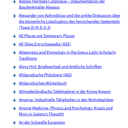
Aleppo Heritage Catalogue – Dokumentation der
Baudenkmäler Aleppos
Alexander von Aphrodisias und die antike Diskussion über
die körperliche Lokalisation des herrschenden Seelenteils
(Topoi D-III-E-II-2)
All Places are Temporary Places
All Skies Encyclopaedia (ASE)
Allegoresis and Etymology in the Greco-Latin Scholarly
Traditions
Aloys Hirt: Briefwechsel und Amtliche Schriften
Altägyptische Philologie (A02)
Altägyptisches Wörterbuch
Altniederländische Tafelmalerei in der Krone Aragon
Amarna: Industrielle Tätigkeiten in den Wohnbezirken
Among Medicine, Physics and Psychology. Krasis and
Mixis in Galens’s Thought
An der Schwelle Eurasiens