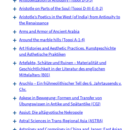
Aristotle on Parts of the Soul (Topoi D-III-E-II-2)
Aristotle’s Poetics in the West (of India) from Antiquity to
the Renaissance
Arms and Armor of Ancient Arabia
Around the marble hills (Topoi A-1-4)
Art Histories and Aesthetic Practices. Kunstgeschichte
und Ästhetische Praktiken
Artefakte, Schätze und Ruinen – Materialität und
Geschichtlichkeit in der Literatur des englischen
Mittelalters (B01)
Aruchlo – Ein frühneolithischer Tell des 6. Jahrtausends v.
Chr.
Askese in Bewegung: Formen und Transfer von
Übungswissen in Antike und Spätantike (C02)
Assiut: Die altägyptische Nekropole
Astral Sciences in Trans-Regional Asia (ASTRA)
Astrology and Cosmology in China and Japan: East Asian