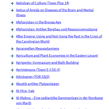
Aetiology of Culture (Topoi Plus-14)
Aetius of Amida on Diseases of the Brain and Mental
Illness
Afghanistan in the Bronze Age
Afghanistan: Antiker Bergbau und Ressourcennutzung
After Empire: Using and Not Using the Past in the Crisis of
the Carolingian World
Agrarwelten Mesopotamiens
Agriculture and Plant Economies in the Eastern Levant
Agrigento: Gymnasium and Bath Building
Agrimensura (Topoi E-CSG-II)
Aitiologien (FOR 5323)
Akustik antiker Platzanlagen
Al-Hira, Irak
Al-Mabna – Eine spätantike Dammanlage in der Nordoase
von Marib