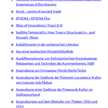
Experiences of the Heavens
Asyut – centre of ancient trade
ATHENA / ATHENA Plus
Atlas of Innovations (Topoi D-6)
Audible Temporality. How Time is Structured in – and
through -Music
Aufzählungen in der sumerischen Literatur
Aus einer koptischen Klosterbibliothek
Ausdifferenzierung von frühislamischen Koranexegese-
Netzwerken und Techniken des Kommentierens (A08)
Ausgrabung am Oymaagac Höyük-Nerik/Türkei
Ausgrabung der Siedlung der Poienești-Lucașeuca-Kultur
von Ivancea-Sub Pădure
Ausgrabung einer Siedlung der Przeworsk-Kultur im
Südharzvorland
Ausgrabungen auf dem Westufer von Theben (1911 und
1913)