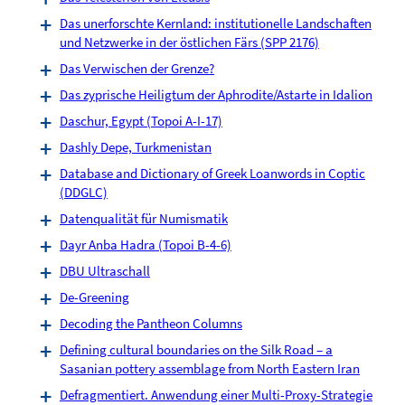
Das unerforschte Kernland: institutionelle Landschaften
und Netzwerke in der östlichen Färs (SPP 2176)
Das Verwischen der Grenze?
Das zyprische Heiligtum der Aphrodite/Astarte in Idalion
Daschur, Egypt (Topoi A-I-17)
Dashly Depe, Turkmenistan
Database and Dictionary of Greek Loanwords in Coptic
(DDGLC)
Datenqualität für Numismatik
Dayr Anba Hadra (Topoi B-4-6)
DBU Ultraschall
De-Greening
Decoding the Pantheon Columns
Defining cultural boundaries on the Silk Road – a
Sasanian pottery assemblage from North Eastern Iran
Defragmentiert. Anwendung einer Multi-Proxy-Strategie