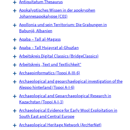
Antiquitatum Thesaurus
Apokalyptisches Wissen in der apokryphen
Johannesapokalypse (C01)
Apollonia und sein Territorium: Die Grabungen in
Babunjë, Albanien
Aqaba – Tall al-Magass
Aqaba – Tall Hujayrat al-Ghuzlan
Arbeitskreis Digital Classics (BridgeClassics)
Arbeitskreis „Text und Textlichkeit“
Archaeoinformatics (Topoi A-III-6)
Archaeological and geoarchaelogical investigation of the
Aleppo hinterland (Topoi A-I-6)
Archaeological and Geoarchaeological Research in
Kazachstan (Topoi A-I-1)
Archaeological Evidence for Early Wool Exploitation in
South East and Central Europe
Archaeological Heritage Network (ArcHerNet)