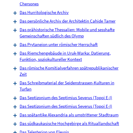
Chersones
Das Hurritologische Archiv
Das persönliche Archiv der Architektin Cahide Tamer
Das prähistorische Thessalien: Mobile und sesshafte
Gemeinschaften südlich des Olymp
Das Prytaneion unter römischer Herrschaft
Das Riemchengebäude in Uruk-Warka: Datierung,
Funktion, soziokultureller Kontext
Das römische Komitialverfahren spätrepublikanischer
Zeit
Das Schreibmaterial der Seidenstrassen-Kulturen in
Turfan
Das Septizonium des Septimius Severus (Topoi E-I)
Das Septizonium des Septimius Severus (Topoi E-I)
Das spätantike Alexandria als umstrittener Stadtraum
Das südkaukasische Hochgebirge als Rituallandschaft
Das Telesterion von Eleusis