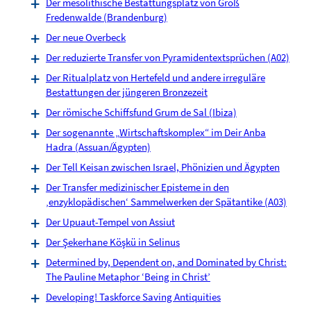
Der mesolithische Bestattungsplatz von Groß
Fredenwalde (Brandenburg)
Der neue Overbeck
Der reduzierte Transfer von Pyramidentextsprüchen (A02)
Der Ritualplatz von Hertefeld und andere irreguläre
Bestattungen der jüngeren Bronzezeit
Der römische Schiffsfund Grum de Sal (Ibiza)
Der sogenannte „Wirtschaftskomplex“ im Deir Anba
Hadra (Assuan/Ägypten)
Der Tell Keisan zwischen Israel, Phönizien und Ägypten
Der Transfer medizinischer Episteme in den
‚enzyklopädischen‘ Sammelwerken der Spätantike (A03)
Der Upuaut-Tempel von Assiut
Der Şekerhane Köşkü in Selinus
Determined by, Dependent on, and Dominated by Christ:
The Pauline Metaphor ‘Being in Christ’
Developing! Taskforce Saving Antiquities