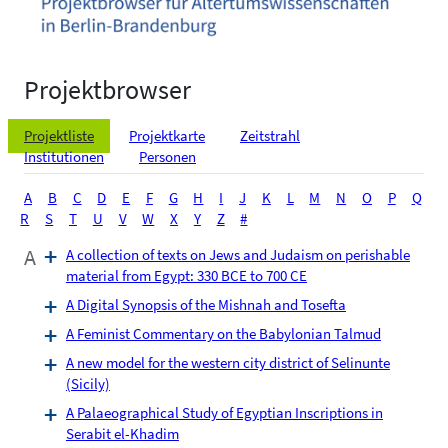
Projektbrowser
Projektliste
Projektkarte
Zeitstrahl
Institutionen
Personen
A
B
C
D
E
F
G
H
I
J
K
L
M
N
O
P
Q
R
S
T
U
V
W
X
Y
Z
#
A
A collection of texts on Jews and Judaism on perishable
material from Egypt: 330 BCE to 700 CE
A Digital Synopsis of the Mishnah and Tosefta
A Feminist Commentary on the Babylonian Talmud
A new model for the western city district of Selinunte
(Sicily)
A Palaeographical Study of Egyptian Inscriptions in
Serabit el-Khadim