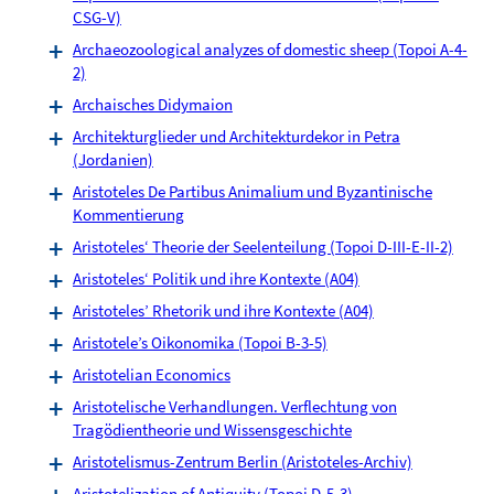
CSG-V)
Archaeozoological analyzes of domestic sheep (Topoi A-4-
2)
Archaisches Didymaion
Architekturglieder und Architekturdekor in Petra
(Jordanien)
Aristoteles De Partibus Animalium und Byzantinische
Kommentierung
Aristoteles‘ Theorie der Seelenteilung (Topoi D-III-E-II-2)
Aristoteles‘ Politik und ihre Kontexte (A04)
Aristoteles’ Rhetorik und ihre Kontexte (A04)
Aristotele’s Oikonomika (Topoi B-3-5)
Aristotelian Economics
Aristotelische Verhandlungen. Verflechtung von
Tragödientheorie und Wissensgeschichte
Aristotelismus-Zentrum Berlin (Aristoteles-Archiv)
Aristotelization of Antiquity (Topoi D-5-3)