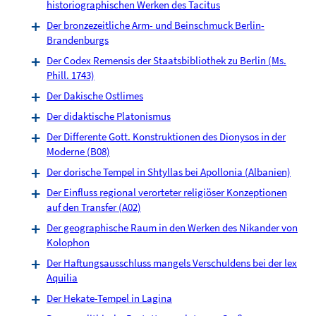
historiographischen Werken des Tacitus
Der bronzezeitliche Arm- und Beinschmuck Berlin-
Brandenburgs
Der Codex Remensis der Staatsbibliothek zu Berlin (Ms.
Phill. 1743)
Der Dakische Ostlimes
Der didaktische Platonismus
Der Differente Gott. Konstruktionen des Dionysos in der
Moderne (B08)
Der dorische Tempel in Shtyllas bei Apollonia (Albanien)
Der Einfluss regional verorteter religiöser Konzeptionen
auf den Transfer (A02)
Der geographische Raum in den Werken des Nikander von
Kolophon
Der Haftungsausschluss mangels Verschuldens bei der lex
Aquilia
Der Hekate-Tempel in Lagina