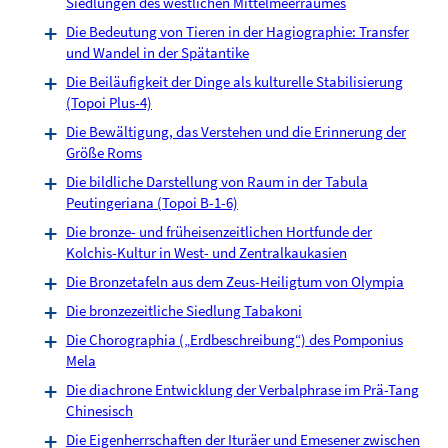
Siedlungen des westlichen Mittelmeerraumes
Die Bedeutung von Tieren in der Hagiographie: Transfer
und Wandel in der Spätantike
Die Beiläufigkeit der Dinge als kulturelle Stabilisierung
(Topoi Plus-4)
Die Bewältigung, das Verstehen und die Erinnerung der
Größe Roms
Die bildliche Darstellung von Raum in der Tabula
Peutingeriana (Topoi B-1-6)
Die bronze- und früheisenzeitlichen Hortfunde der
Kolchis-Kultur in West- und Zentralkaukasien
Die Bronzetafeln aus dem Zeus-Heiligtum von Olympia
Die bronzezeitliche Siedlung Tabakoni
Die Chorographia („Erdbeschreibung“) des Pomponius
Mela
Die diachrone Entwicklung der Verbalphrase im Prä-Tang
Chinesisch
Die Eigenherrschaften der Ituräer und Emesener zwischen