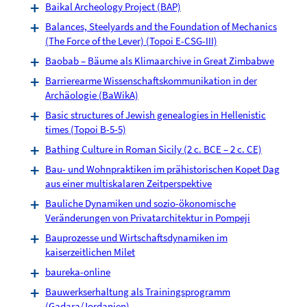
Baikal Archeology Project (BAP)
Balances, Steelyards and the Foundation of Mechanics
(The Force of the Lever) (Topoi E-CSG-III)
Baobab – Bäume als Klimaarchive in Great Zimbabwe
Barrierearme Wissenschaftskommunikation in der
Archäologie (BaWikA)
Basic structures of Jewish genealogies in Hellenistic
times (Topoi B-5-5)
Bathing Culture in Roman Sicily (2 c. BCE – 2 c. CE)
Bau- und Wohnpraktiken im prähistorischen Kopet Dag
aus einer multiskalaren Zeitperspektive
Bauliche Dynamiken und sozio-ökonomische
Veränderungen von Privatarchitektur in Pompeji
Bauprozesse und Wirtschaftsdynamiken im
kaiserzeitlichen Milet
baureka-online
Bauwerkserhaltung als Trainingsprogramm
(Gadara/Jordanien)