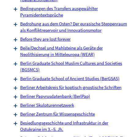
Bedingungen des Transfers ausgewählter
Pyramidentextsprüche
Bedrohung aus dem Osten? Der eurasische Steppenraum
als Konfliktreservoir und Innovationsmotor
Before they are lost forever
Beile/Dechsel und Mahlsteine als Geräte der
Neolithisierung in Mitteleuropa (WEAR)
Berlin Graduate School Muslim Cultures and Societies
(BGSMCS)
Berlin Graduate School of Ancient Studies (BerGSAS)
Berliner Arbeitskreis für koptisch-gnostische Schriften
Berliner Papyrusdatenbank (BerlPap)
Berliner Skulpturennetzwerk
Berliner Zentrum für Wissensgeschichte
Besiedlungsgeschichte und Infrastruktur in der
Ostukraine im 3.–5. Jh.