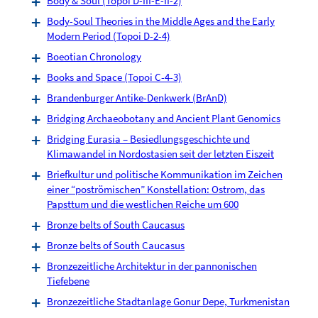
Body & Soul (Topoi D-III-E-II-2)
Body-Soul Theories in the Middle Ages and the Early
Modern Period (Topoi D-2-4)
Boeotian Chronology
Books and Space (Topoi C-4-3)
Brandenburger Antike-Denkwerk (BrAnD)
Bridging Archaeobotany and Ancient Plant Genomics
Bridging Eurasia – Besiedlungsgeschichte und
Klimawandel in Nordostasien seit der letzten Eiszeit
Briefkultur und politische Kommunikation im Zeichen
einer “poströmischen” Konstellation: Ostrom, das
Papsttum und die westlichen Reiche um 600
Bronze belts of South Caucasus
Bronze belts of South Caucasus
Bronzezeitliche Architektur in der pannonischen
Tiefebene
Bronzezeitliche Stadtanlage Gonur Depe, Turkmenistan