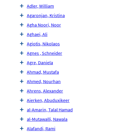
Adler, William
Agaronjan, Kristina
Agha Noori, Noor
Aghaei, Ali
Agiotis, Nikolaos
Agnes , Schneider
Agre, Daniela
Ahmad, Mustafa
Ahmed, Nourhan
Ahrens, Alexander
Aierken, Abuduxikeer
al-Amarin, Talal Hamad
al-Mutawalli, Nawala
Alafandi, Rami