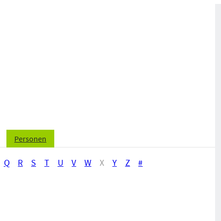
Personen
Q
R
S
T
U
V
W
X
Y
Z
#