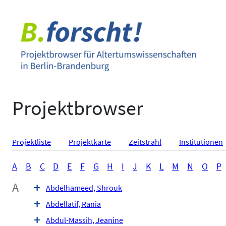
Zum
Inhalt
springen
Projektbrowser
Projektliste
Projektkarte
Zeitstrahl
Institutionen
A
B
C
D
E
F
G
H
I
J
K
L
M
N
O
P
A
Abdelhameed, Shrouk
Abdellatif, Rania
Abdul-Massih, Jeanine