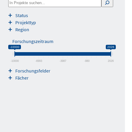
S
e
Status
a
Projekttyp
r
Region
c
h
Forschungszeitraum
-10000
2026
-10000
-6993
-3987
-980
2026
Forschungsfelder
Fächer