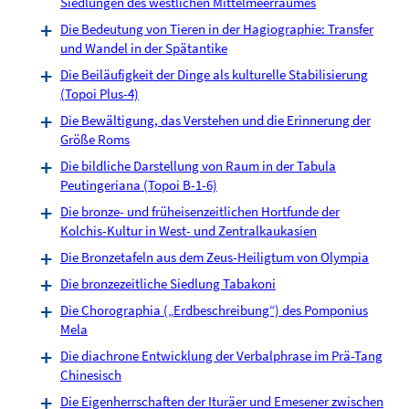
Siedlungen des westlichen Mittelmeerraumes
Die Bedeutung von Tieren in der Hagiographie: Transfer
und Wandel in der Spätantike
Die Beiläufigkeit der Dinge als kulturelle Stabilisierung
(Topoi Plus-4)
Die Bewältigung, das Verstehen und die Erinnerung der
Größe Roms
Die bildliche Darstellung von Raum in der Tabula
Peutingeriana (Topoi B-1-6)
Die bronze- und früheisenzeitlichen Hortfunde der
Kolchis-Kultur in West- und Zentralkaukasien
Die Bronzetafeln aus dem Zeus-Heiligtum von Olympia
Die bronzezeitliche Siedlung Tabakoni
Die Chorographia („Erdbeschreibung“) des Pomponius
Mela
Die diachrone Entwicklung der Verbalphrase im Prä-Tang
Chinesisch
Die Eigenherrschaften der Ituräer und Emesener zwischen