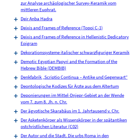
zur Analyse archäologischer Survey-Keramik vom
mittleren Euphrat.
Deir Anba Hadra
Deixis and Frames of Reference (Topoi C-1)
Deixis and Frames of Reference in Hellenistic Dedicatory
Epigram
Dekorationssysteme italischer schwarzfiguriger Keramik
Demotic Egyptian Papyri and the Formation of the
Hebrew Bible (DEMBIB)
Denkfabrik „Scriptio Continua – Antike und Gegenwart“
Deontologische Kodizes für Ärzte aus dem Altertum
Deponierungen im Mittel-Dnjepr-Gebiet an der Wende
vom 7. zum 8. Jh. n. Chr.
Der ägyptische Skarabäus im 1. Jahrtausend v. Chr.
Der Asketenkörper als Wissenskörper in der spätantiken
ostchristlichen Literatur (C02)
Der Autor und die Stadt. Die urbs Roma in den