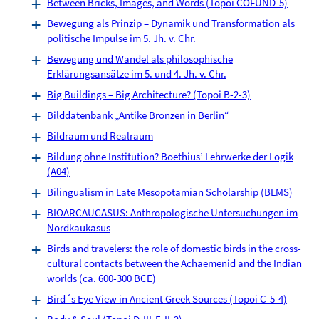
Between Bricks, Images, and Words (Topoi COFUND-5)
Bewegung als Prinzip – Dynamik und Transformation als
politische Impulse im 5. Jh. v. Chr.
Bewegung und Wandel als philosophische
Erklärungsansätze im 5. und 4. Jh. v. Chr.
Big Buildings – Big Architecture? (Topoi B-2-3)
Bilddatenbank „Antike Bronzen in Berlin“
Bildraum und Realraum
Bildung ohne Institution? Boethius’ Lehrwerke der Logik
(A04)
Bilingualism in Late Mesopotamian Scholarship (BLMS)
BIOARCAUCASUS: Anthropologische Untersuchungen im
Nordkaukasus
Birds and travelers: the role of domestic birds in the cross-
cultural contacts between the Achaemenid and the Indian
worlds (ca. 600-300 BCE)
Bird´s Eye View in Ancient Greek Sources (Topoi C-5-4)