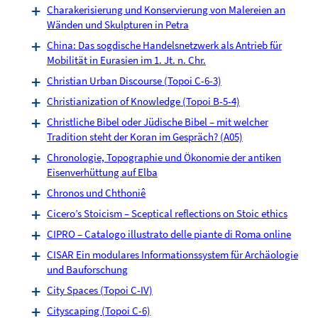
Charakerisierung und Konservierung von Malereien an
Wänden und Skulpturen in Petra
China: Das sogdische Handelsnetzwerk als Antrieb für
Mobilität in Eurasien im 1. Jt. n. Chr.
Christian Urban Discourse (Topoi C-6-3)
Christianization of Knowledge (Topoi B-5-4)
Christliche Bibel oder Jüdische Bibel – mit welcher
Tradition steht der Koran im Gespräch? (A05)
Chronologie, Topographie und Ökonomie der antiken
Eisenverhüttung auf Elba
Chronos und Chthoniê
Cicero’s Stoicism – Sceptical reflections on Stoic ethics
CIPRO – Catalogo illustrato delle piante di Roma online
CISAR Ein modulares Informationssystem für Archäologie
und Bauforschung
City Spaces (Topoi C-IV)
Cityscaping (Topoi C-6)