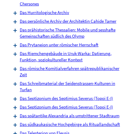
Chersones
Das Hurritologische Archiv
Das persönliche Archiv der Architektin Cahide Tamer
Das prähistorische Thessalien: Mobile und sesshafte
Gemeinschaften südlich des Olymp
Das Prytaneion unter römischer Herrschaft
Das Riemchengebäude in Uruk-Warka: Datierung,
Funktion, soziokultureller Kontext
Das römische Komitialverfahren spätrepublikanischer
Zeit
Das Schreibmaterial der Seidenstrassen-Kulturen in
Turfan
Das Septizonium des Septimius Severus (Topoi E-I)
Das Septizonium des Septimius Severus (Topoi E-I)
Das spätantike Alexandria als umstrittener Stadtraum
Das südkaukasische Hochgebirge als Rituallandschaft
Das Telesterion von Eleusis