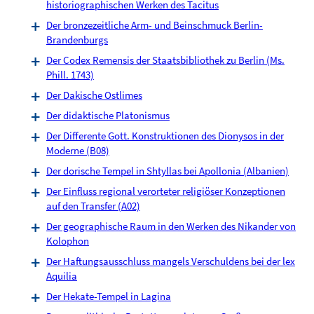
historiographischen Werken des Tacitus
Der bronzezeitliche Arm- und Beinschmuck Berlin-
Brandenburgs
Der Codex Remensis der Staatsbibliothek zu Berlin (Ms.
Phill. 1743)
Der Dakische Ostlimes
Der didaktische Platonismus
Der Differente Gott. Konstruktionen des Dionysos in der
Moderne (B08)
Der dorische Tempel in Shtyllas bei Apollonia (Albanien)
Der Einfluss regional verorteter religiöser Konzeptionen
auf den Transfer (A02)
Der geographische Raum in den Werken des Nikander von
Kolophon
Der Haftungsausschluss mangels Verschuldens bei der lex
Aquilia
Der Hekate-Tempel in Lagina