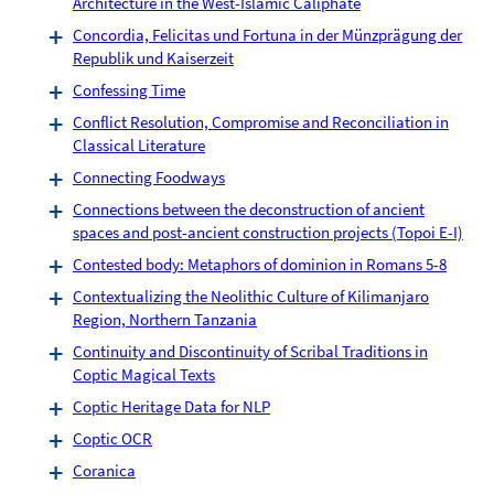
Architecture in the West-Islamic Caliphate
Concordia, Felicitas und Fortuna in der Münzprägung der
Republik und Kaiserzeit
Confessing Time
Conflict Resolution, Compromise and Reconciliation in
Classical Literature
Connecting Foodways
Connections between the deconstruction of ancient
spaces and post-ancient construction projects (Topoi E-I)
Contested body: Metaphors of dominion in Romans 5-8
Contextualizing the Neolithic Culture of Kilimanjaro
Region, Northern Tanzania
Continuity and Discontinuity of Scribal Traditions in
Coptic Magical Texts
Coptic Heritage Data for NLP
Coptic OCR
Coranica