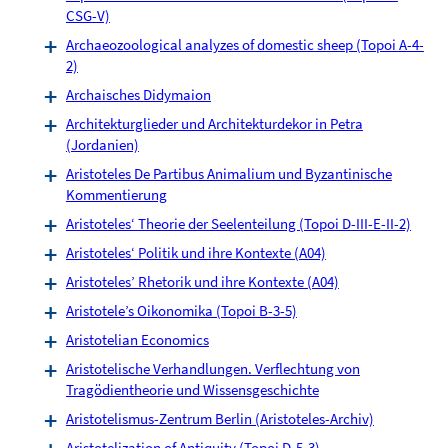
CSG-V)
Archaeozoological analyzes of domestic sheep (Topoi A-4-
2)
Archaisches Didymaion
Architekturglieder und Architekturdekor in Petra
(Jordanien)
Aristoteles De Partibus Animalium und Byzantinische
Kommentierung
Aristoteles‘ Theorie der Seelenteilung (Topoi D-III-E-II-2)
Aristoteles‘ Politik und ihre Kontexte (A04)
Aristoteles’ Rhetorik und ihre Kontexte (A04)
Aristotele’s Oikonomika (Topoi B-3-5)
Aristotelian Economics
Aristotelische Verhandlungen. Verflechtung von
Tragödientheorie und Wissensgeschichte
Aristotelismus-Zentrum Berlin (Aristoteles-Archiv)
Aristotelization of Antiquity (Topoi D-5-3)