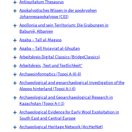
Antiquitatum Thesaurus
Apokalyptisches Wissen in der apokryphen
Johannesapokalypse (C01)
Apollonia und sein Territorium: Die Grabungen in
Babunjë, Albanien
Aqaba – Tall al-Magass
Aqaba – Tall Hujayrat al-Ghuzlan
Arbeitskreis Digital Classics (BridgeClassics)
Arbeitskreis „Text und Textlichkeit“
Archaeoinformatics (Topoi A-III-6)
Archaeological and geoarchaelogical investigation of the
Aleppo hinterland (Topoi A-I-6)
Archaeological and Geoarchaeological Research in
Kazachstan (Topoi A-I-1)
Archaeological Evidence for Early Wool Exploitation in
South East and Central Europe
Archaeological Heritage Network (ArcHerNet)