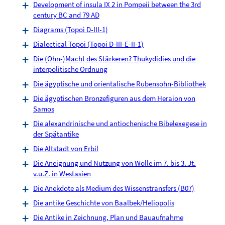
Development of insula IX 2 in Pompeii between the 3rd
century BC and 79 AD
Diagrams (Topoi D-III-1)
Dialectical Topoi (Topoi D-III-E-II-1)
Die (Ohn-)Macht des Stärkeren? Thukydidies und die
interpolitische Ordnung
Die ägyptische und orientalische Rubensohn-Bibliothek
Die ägyptischen Bronzefiguren aus dem Heraion von
Samos
Die alexandrinische und antiochenische Bibelexegese in
der Spätantike
Die Altstadt von Erbil
Die Aneignung und Nutzung von Wolle im 7. bis 3. Jt.
v.u.Z. in Westasien
Die Anekdote als Medium des Wissenstransfers (B07)
Die antike Geschichte von Baalbek/Heliopolis
Die Antike in Zeichnung, Plan und Bauaufnahme