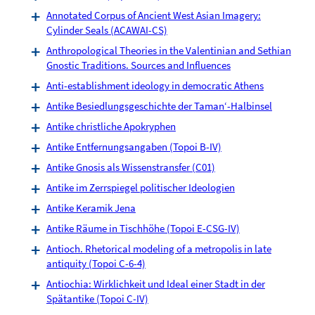
Annotated Corpus of Ancient West Asian Imagery:
Cylinder Seals (ACAWAI-CS)
Anthropological Theories in the Valentinian and Sethian
Gnostic Traditions. Sources and Influences
Anti-establishment ideology in democratic Athens
Antike Besiedlungsgeschichte der Taman‘-Halbinsel
Antike christliche Apokryphen
Antike Entfernungsangaben (Topoi B-IV)
Antike Gnosis als Wissenstransfer (C01)
Antike im Zerrspiegel politischer Ideologien
Antike Keramik Jena
Antike Räume in Tischhöhe (Topoi E-CSG-IV)
Antioch. Rhetorical modeling of a metropolis in late
antiquity (Topoi C-6-4)
Antiochia: Wirklichkeit und Ideal einer Stadt in der
Spätantike (Topoi C-IV)