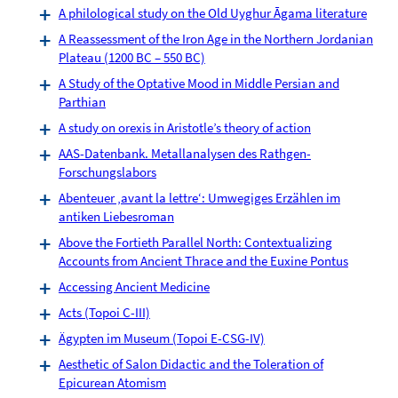
A philological study on the Old Uyghur Āgama literature
A Reassessment of the Iron Age in the Northern Jordanian
Plateau (1200 BC – 550 BC)
A Study of the Optative Mood in Middle Persian and
Parthian
A study on orexis in Aristotle’s theory of action
AAS-Datenbank. Metallanalysen des Rathgen-
Forschungslabors
Abenteuer ‚avant la lettre‘: Umwegiges Erzählen im
antiken Liebesroman
Above the Fortieth Parallel North: Contextualizing
Accounts from Ancient Thrace and the Euxine Pontus
Accessing Ancient Medicine
Acts (Topoi C-III)
Ägypten im Museum (Topoi E-CSG-IV)
Aesthetic of Salon Didactic and the Toleration of
Epicurean Atomism