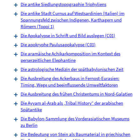
Die antike Siedlungstopographie Triphyliens
Die antike Stadt Curnus auf Westsardinien (Italien) im
Spannungsfeld zwischen Indigenen, Karthagern und
Römern (Topoi 1)
Die Apokalypse in Schrift und Bild auslegen (C01)
Die apokryphe Paulusapokalypse (C01)
Die aramäische Achikarkomposition im Kontext des
perserzeitlichen Elephantine
Die astrologische Medizin der spätbabylonischen Zeit
Die Ausbreitung des Ackerbaus in Fernost-Eurasien:
Timing, Wege und beeinflussende Umweltfaktoren
Die Ausbreitung des frühen Christentums in Nord-Galatien
Die Ayyam al-Arab als „Tribal History“ der arabischen
Spätantike
Die Babylon-Sammlung des Vorderasiatischen Museums
zu Berlin
Die Bedeutung von Stein als Baumaterial in griechischen