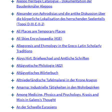
Aleppo Heritage Catalogue – Dokumentation der
Baudenkmäler Aleppos
Alexander von Aphrodisias und die antike Diskussion über
die körperliche Lokalisation des herrschenden Seelenteils
(Topoi D-III-E-II-2)
All Places are Temporary Places
All Skies Encyclopaedia (ASE)
Allegoresis and Etymology in the Greco-Latin Scholarly
Traditions
Aloys Hirt: Briefwechsel und Amtliche Schriften
Altägyptische Philologie (A02)
Altägyptisches Wörterbuch
Altniederländische Tafelmalerei in der Krone Aragon
Amarna: Industrielle Tätigkeiten in den Wohnbezirken
Among Medicine, Physics and Psychology. Krasis and
Mixis in Galens’s Thought
An der Schwelle Eurasiens