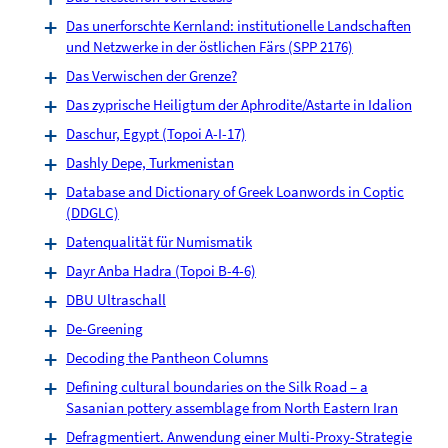
Das unerforschte Kernland: institutionelle Landschaften
und Netzwerke in der östlichen Färs (SPP 2176)
Das Verwischen der Grenze?
Das zyprische Heiligtum der Aphrodite/Astarte in Idalion
Daschur, Egypt (Topoi A-I-17)
Dashly Depe, Turkmenistan
Database and Dictionary of Greek Loanwords in Coptic
(DDGLC)
Datenqualität für Numismatik
Dayr Anba Hadra (Topoi B-4-6)
DBU Ultraschall
De-Greening
Decoding the Pantheon Columns
Defining cultural boundaries on the Silk Road – a
Sasanian pottery assemblage from North Eastern Iran
Defragmentiert. Anwendung einer Multi-Proxy-Strategie