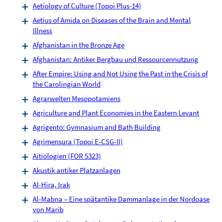
Aetiology of Culture (Topoi Plus-14)
Aetius of Amida on Diseases of the Brain and Mental
Illness
Afghanistan in the Bronze Age
Afghanistan: Antiker Bergbau und Ressourcennutzung
After Empire: Using and Not Using the Past in the Crisis of
the Carolingian World
Agrarwelten Mesopotamiens
Agriculture and Plant Economies in the Eastern Levant
Agrigento: Gymnasium and Bath Building
Agrimensura (Topoi E-CSG-II)
Aitiologien (FOR 5323)
Akustik antiker Platzanlagen
Al-Hira, Irak
Al-Mabna – Eine spätantike Dammanlage in der Nordoase
von Marib