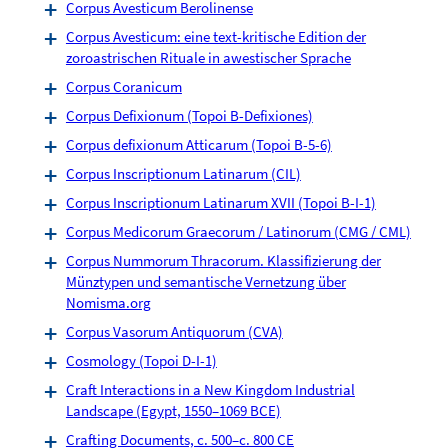
Corpus Avesticum Berolinense
Corpus Avesticum: eine text-kritische Edition der
zoroastrischen Rituale in awestischer Sprache
Corpus Coranicum
Corpus Defixionum (Topoi B-Defixiones)
Corpus defixionum Atticarum (Topoi B-5-6)
Corpus Inscriptionum Latinarum (CIL)
Corpus Inscriptionum Latinarum XVII (Topoi B-I-1)
Corpus Medicorum Graecorum / Latinorum (CMG / CML)
Corpus Nummorum Thracorum. Klassifizierung der
Münztypen und semantische Vernetzung über
Nomisma.org
Corpus Vasorum Antiquorum (CVA)
Cosmology (Topoi D-I-1)
Craft Interactions in a New Kingdom Industrial
Landscape (Egypt, 1550–1069 BCE)
Crafting Documents, c. 500–c. 800 CE