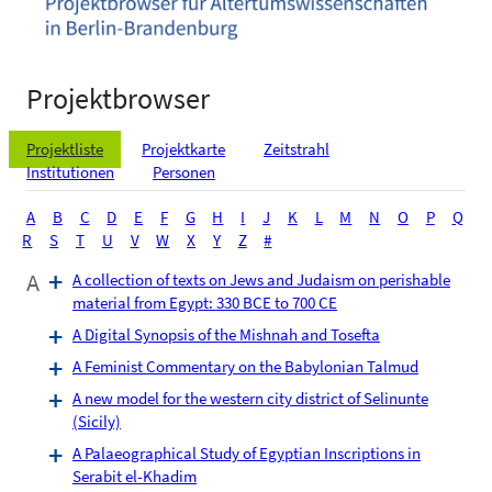
Projektbrowser
Projektliste
Projektkarte
Zeitstrahl
Institutionen
Personen
A
B
C
D
E
F
G
H
I
J
K
L
M
N
O
P
Q
R
S
T
U
V
W
X
Y
Z
#
A
A collection of texts on Jews and Judaism on perishable
material from Egypt: 330 BCE to 700 CE
A Digital Synopsis of the Mishnah and Tosefta
A Feminist Commentary on the Babylonian Talmud
A new model for the western city district of Selinunte
(Sicily)
A Palaeographical Study of Egyptian Inscriptions in
Serabit el-Khadim