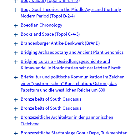
Body & Soul (Topoi D-III-E-II-2)
Body-Soul Theories in the Middle Ages and the Early
Modern Period (Topoi D-2-4)
Boeotian Chronology
Books and Space (Topoi C-4-3)
Brandenburger Antike-Denkwerk (BrAnD)
Bridging Archaeobotany and Ancient Plant Genomics
Bridging Eurasia – Besiedlungsgeschichte und
Klimawandel in Nordostasien seit der letzten Eiszeit
Briefkultur und politische Kommunikation im Zeichen
einer “poströmischen” Konstellation: Ostrom, das
Papsttum und die westlichen Reiche um 600
Bronze belts of South Caucasus
Bronze belts of South Caucasus
Bronzezeitliche Architektur in der pannonischen
Tiefebene
Bronzezeitliche Stadtanlage Gonur Depe, Turkmenistan