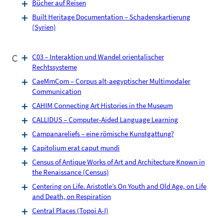
Bücher auf Reisen
Built Heritage Documentation – Schadenskartierung
(Syrien)
C
C03 – Interaktion und Wandel orientalischer
Rechtssysteme
CaeMmCom – Corpus alt-aegyptischer Multimodaler
Communication
CAHIM Connecting Art Histories in the Museum
CALLIDUS – Computer-Aided Language Learning
Campanareliefs – eine römische Kunstgattung?
Capitolium erat caput mundi
Census of Antique Works of Art and Architecture Known in
the Renaissance (Census)
Centering on Life. Aristotle’s On Youth and Old Age, on Life
and Death, on Respiration
Central Places (Topoi A-I)