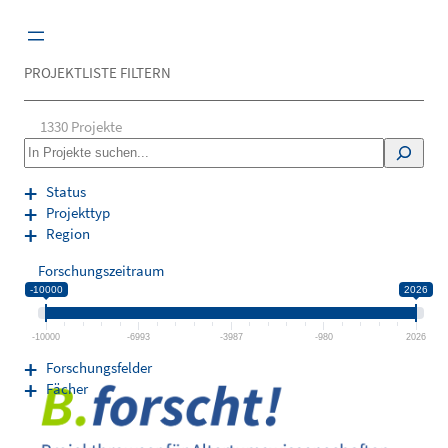
Zum
Inhalt
springen
PROJEKTLISTE FILTERN
1330
Projekte
S
e
a
Status
r
Projekttyp
c
Region
h
Forschungszeitraum
-10000
2026
-10000
-6993
-3987
-980
2026
Forschungsfelder
Fächer