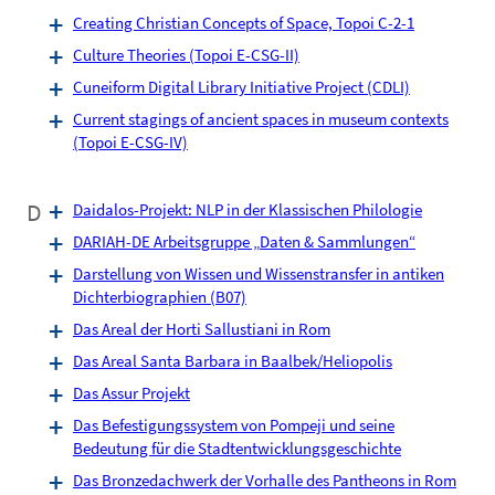
Creating Christian Concepts of Space, Topoi C-2-1
Culture Theories (Topoi E-CSG-II)
Cuneiform Digital Library Initiative Project (CDLI)
Current stagings of ancient spaces in museum contexts
(Topoi E-CSG-IV)
D
Daidalos-Projekt: NLP in der Klassischen Philologie
DARIAH-DE Arbeitsgruppe „Daten & Sammlungen“
Darstellung von Wissen und Wissenstransfer in antiken
Dichterbiographien (B07)
Das Areal der Horti Sallustiani in Rom
Das Areal Santa Barbara in Baalbek/Heliopolis
Das Assur Projekt
Das Befestigungssystem von Pompeji und seine
Bedeutung für die Stadtentwicklungsgeschichte
Das Bronzedachwerk der Vorhalle des Pantheons in Rom