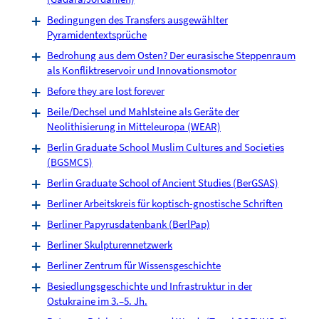
Bedingungen des Transfers ausgewählter
Pyramidentextsprüche
Bedrohung aus dem Osten? Der eurasische Steppenraum
als Konfliktreservoir und Innovationsmotor
Before they are lost forever
Beile/Dechsel und Mahlsteine als Geräte der
Neolithisierung in Mitteleuropa (WEAR)
Berlin Graduate School Muslim Cultures and Societies
(BGSMCS)
Berlin Graduate School of Ancient Studies (BerGSAS)
Berliner Arbeitskreis für koptisch-gnostische Schriften
Berliner Papyrusdatenbank (BerlPap)
Berliner Skulpturennetzwerk
Berliner Zentrum für Wissensgeschichte
Besiedlungsgeschichte und Infrastruktur in der
Ostukraine im 3.–5. Jh.