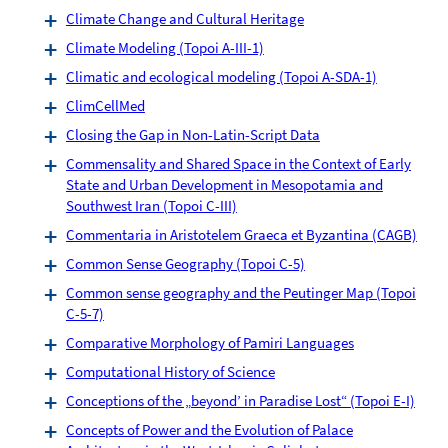
Climate Change and Cultural Heritage
Climate Modeling (Topoi A-III-1)
Climatic and ecological modeling (Topoi A-SDA-1)
ClimCellMed
Closing the Gap in Non-Latin-Script Data
Commensality and Shared Space in the Context of Early
State and Urban Development in Mesopotamia and
Southwest Iran (Topoi C-III)
Commentaria in Aristotelem Graeca et Byzantina (CAGB)
Common Sense Geography (Topoi C-5)
Common sense geography and the Peutinger Map (Topoi
C-5-7)
Comparative Morphology of Pamiri Languages
Computational History of Science
Conceptions of the „beyond’ in Paradise Lost“ (Topoi E-I)
Concepts of Power and the Evolution of Palace