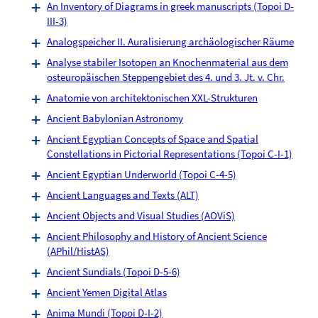
An Inventory of Diagrams in greek manuscripts (Topoi D-
III-3)
Analogspeicher II. Auralisierung archäologischer Räume
Analyse stabiler Isotopen an Knochenmaterial aus dem
osteuropäischen Steppengebiet des 4. und 3. Jt. v. Chr.
Anatomie von architektonischen XXL-Strukturen
Ancient Babylonian Astronomy
Ancient Egyptian Concepts of Space and Spatial
Constellations in Pictorial Representations (Topoi C-I-1)
Ancient Egyptian Underworld (Topoi C-4-5)
Ancient Languages and Texts (ALT)
Ancient Objects and Visual Studies (AOViS)
Ancient Philosophy and History of Ancient Science
(APhil/HistAS)
Ancient Sundials (Topoi D-5-6)
Ancient Yemen Digital Atlas
Anima Mundi (Topoi D-I-2)