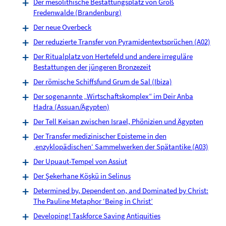
Der mesolithische Bestattungsplatz von Groß
Fredenwalde (Brandenburg)
Der neue Overbeck
Der reduzierte Transfer von Pyramidentextsprüchen (A02)
Der Ritualplatz von Hertefeld und andere irreguläre
Bestattungen der jüngeren Bronzezeit
Der römische Schiffsfund Grum de Sal (Ibiza)
Der sogenannte „Wirtschaftskomplex“ im Deir Anba
Hadra (Assuan/Ägypten)
Der Tell Keisan zwischen Israel, Phönizien und Ägypten
Der Transfer medizinischer Episteme in den
‚enzyklopädischen‘ Sammelwerken der Spätantike (A03)
Der Upuaut-Tempel von Assiut
Der Şekerhane Köşkü in Selinus
Determined by, Dependent on, and Dominated by Christ:
The Pauline Metaphor ‘Being in Christ’
Developing! Taskforce Saving Antiquities