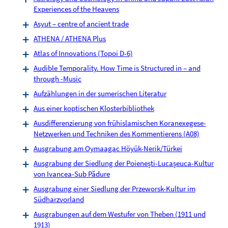
Experiences of the Heavens
Asyut – centre of ancient trade
ATHENA / ATHENA Plus
Atlas of Innovations (Topoi D-6)
Audible Temporality. How Time is Structured in – and
through -Music
Aufzählungen in der sumerischen Literatur
Aus einer koptischen Klosterbibliothek
Ausdifferenzierung von frühislamischen Koranexegese-
Netzwerken und Techniken des Kommentierens (A08)
Ausgrabung am Oymaagac Höyük-Nerik/Türkei
Ausgrabung der Siedlung der Poienești-Lucașeuca-Kultur
von Ivancea-Sub Pădure
Ausgrabung einer Siedlung der Przeworsk-Kultur im
Südharzvorland
Ausgrabungen auf dem Westufer von Theben (1911 und
1913)