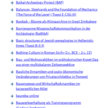
Baikal Archeology Project (BAP)
Balances, Steelyards and the Foundation of Mechanics
(The Force of the Lever) (Topoi E-CSG-III)
Baobab – Bäume als Klimaarchive in Great Zimbabwe
Barrierearme Wissenschaftskommunikation in der
Archäologie (BaWikA)
Basic structures of Jewish genealogies in Hellenistic
times (Topoi B-5-5)
Bathing Culture in Roman Sicily (2 c. BCE – 2 c. CE)
Bau- und Wohnpraktiken im prähistorischen Kopet Dag
aus einer multiskalaren Zeitperspektive
Bauliche Dynamiken und sozio-ökonomische
Veränderungen von Privatarchitektur in Pompeji
Bauprozesse und Wirtschaftsdynamiken im
kaiserzeitlichen Milet
baureka-online
Bauwerkserhaltung als Trainingsprogramm
(Gadara/Jordanien)