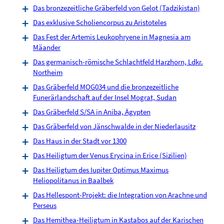
Das bronzezeitliche Gräberfeld von Gelot (Tadzikistan)
Das exklusive Scholiencorpus zu Aristoteles
Das Fest der Artemis Leukophryene in Magnesia am
Mäander
Das germanisch-römische Schlachtfeld Harzhorn, Ldkr.
Northeim
Das Gräberfeld MOG034 und die bronzezeitliche
Funerärlandschaft auf der Insel Mograt, Sudan
Das Gräberfeld S/SA in Aniba, Ägypten
Das Gräberfeld von Jänschwalde in der Niederlausitz
Das Haus in der Stadt vor 1300
Das Heiligtum der Venus Erycina in Erice (Sizilien)
Das Heiligtum des Iupiter Optimus Maximus
Heliopolitanus in Baalbek
Das Hellespont-Projekt: die Integration von Arachne und
Perseus
Das Hemithea-Heiligtum in Kastabos auf der Karischen