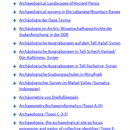
Archaeological Landscapes of Ancient Persia
Archaeological surveys in the Lebanese Mountain Range
Archäologie der Oase Tayma
Archäologie im Archiv: Wissenschaftsgeschichte der
Sudanforschung in der DDR
Archäologische Ausgrabungen auf dem Tell Halaf, Syrien
Archäologische Ausgrabungen in Tall Schech Hamad/
Dūr-Katlimmu, Syrien
Archäologische Ausgrabungen in Tell Fecheriye, Syrien
Archäologische Grabungsschulen in Minufiyeh
Archäologischer Survey im Mahat Valley (Sumatra,
Indonesien)
Archäometrie von Dreifußkesseln
Archaeometry/Archaeoinformatics (Topoi A-III)
Archaeotopia (Topoi C-3-5)
Archaeotopia, the archaeological site as focus,
expression and motor of collective identities (Topoi E-