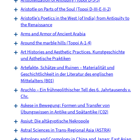
Aristotle on Parts of the Soul (Topoi D-III-E-II-2)
Aristotle’s Poetics in the West (of India) from Antiquity to
the Renaissance
Arms and Armor of Ancient Arabia
Around the marble hills (Topoi A-1-4)
Art Histories and Aesthetic Practices. Kunstgeschichte
und Ästhetische Praktiken
Artefakte, Schätze und Ruinen – Materialität und
Geschichtlichkeit in der Literatur des englischen
Mittelalters (B01)
Aruchlo – Ein frühneolithischer Tell des 6. Jahrtausends v.
Chr.
Askese in Bewegung: Formen und Transfer von
Übungswissen in Antike und Spätantike (C02)
Assiut: Die altägyptische Nekropole
Astral Sciences in Trans-Regional Asia (ASTRA)
Astrology and Cosmology in China and Japan: East Asian