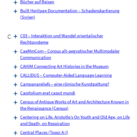
Bücher auf Reisen
Built Heritage Documentation – Schadenskartierung
(Syrien)
C
C03 – Interaktion und Wandel orientalischer
Rechtssysteme
CaeMmCom – Corpus alt-aegyptischer Multimodaler
Communication
CAHIM Connecting Art Histories in the Museum
CALLIDUS – Computer-Aided Language Learning
Campanareliefs – eine römische Kunstgattung?
Capitolium erat caput mundi
Census of Antique Works of Art and Architecture Known in
the Renaissance (Census)
Centering on Life. Aristotle’s On Youth and Old Age, on Life
and Death, on Respiration
Central Places (Topoi A-I)