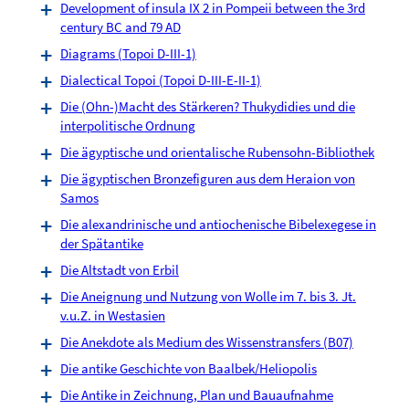
Development of insula IX 2 in Pompeii between the 3rd
century BC and 79 AD
Diagrams (Topoi D-III-1)
Dialectical Topoi (Topoi D-III-E-II-1)
Die (Ohn-)Macht des Stärkeren? Thukydidies und die
interpolitische Ordnung
Die ägyptische und orientalische Rubensohn-Bibliothek
Die ägyptischen Bronzefiguren aus dem Heraion von
Samos
Die alexandrinische und antiochenische Bibelexegese in
der Spätantike
Die Altstadt von Erbil
Die Aneignung und Nutzung von Wolle im 7. bis 3. Jt.
v.u.Z. in Westasien
Die Anekdote als Medium des Wissenstransfers (B07)
Die antike Geschichte von Baalbek/Heliopolis
Die Antike in Zeichnung, Plan und Bauaufnahme