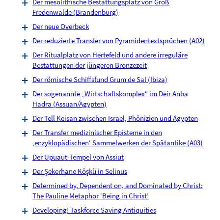
Der mesolithische Bestattungsplatz von Groß
Fredenwalde (Brandenburg)
Der neue Overbeck
Der reduzierte Transfer von Pyramidentextsprüchen (A02)
Der Ritualplatz von Hertefeld und andere irreguläre
Bestattungen der jüngeren Bronzezeit
Der römische Schiffsfund Grum de Sal (Ibiza)
Der sogenannte „Wirtschaftskomplex“ im Deir Anba
Hadra (Assuan/Ägypten)
Der Tell Keisan zwischen Israel, Phönizien und Ägypten
Der Transfer medizinischer Episteme in den
‚enzyklopädischen‘ Sammelwerken der Spätantike (A03)
Der Upuaut-Tempel von Assiut
Der Şekerhane Köşkü in Selinus
Determined by, Dependent on, and Dominated by Christ:
The Pauline Metaphor ‘Being in Christ’
Developing! Taskforce Saving Antiquities