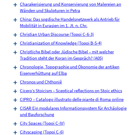
Charakerisierung und Konservierung von Malereien an
Wänden und Skulpturen in Petra
China: Das sogdische Handelsnetzwerk als Antrieb für
Mobilität in Eurasien im 1. Jt. n. Chr.
Christian Urban Discourse (Topoi C-6-3)
Christianization of Knowledge (Topoi B-5-4)
Christliche Bibel oder Jüdische Bibel – mit welcher
Tradition steht der Koran im Gespräch? (A05)
Chronologie, Topographie und Ökonomie der antiken
Eisenverhüttung auf Elba
Chronos und Chthoniê
Cicero’s Stoicism – Sceptical reflections on Stoic ethics
CIPRO – Catalogo illustrato delle piante di Roma online
CISAR Ein modulares Informationssystem für Archäologie
und Bauforschung
City Spaces (Topoi C-IV)
Cityscaping (Topoi C-6)