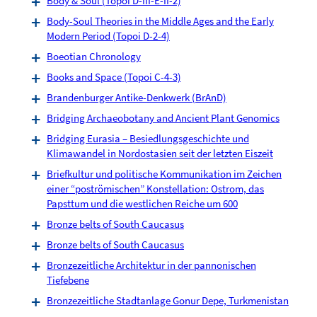
Body & Soul (Topoi D-III-E-II-2)
Body-Soul Theories in the Middle Ages and the Early
Modern Period (Topoi D-2-4)
Boeotian Chronology
Books and Space (Topoi C-4-3)
Brandenburger Antike-Denkwerk (BrAnD)
Bridging Archaeobotany and Ancient Plant Genomics
Bridging Eurasia – Besiedlungsgeschichte und
Klimawandel in Nordostasien seit der letzten Eiszeit
Briefkultur und politische Kommunikation im Zeichen
einer “poströmischen” Konstellation: Ostrom, das
Papsttum und die westlichen Reiche um 600
Bronze belts of South Caucasus
Bronze belts of South Caucasus
Bronzezeitliche Architektur in der pannonischen
Tiefebene
Bronzezeitliche Stadtanlage Gonur Depe, Turkmenistan