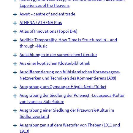
Experiences of the Heavens
Asyut – centre of ancient trade
ATHENA / ATHENA Plus
Atlas of Innovations (Topoi D-6)
Audible Temporality. How Time is Structured in – and
through -Music
Aufzählungen in der sumerischen Literatur
Aus einer koptischen Klosterbibliothek
Ausdifferenzierung von frühislamischen Koranexegese-
Netzwerken und Techniken des Kommentierens (A08)
Ausgrabung am Oymaagac Höyük-Nerik/Türkei
Ausgrabung der Siedlung der Poienești-Lucașeuca-Kultur
von Ivancea-Sub Pădure
Ausgrabung einer Siedlung der Przeworsk-Kultur im
Südharzvorland
Ausgrabungen auf dem Westufer von Theben (1911 und
1913)