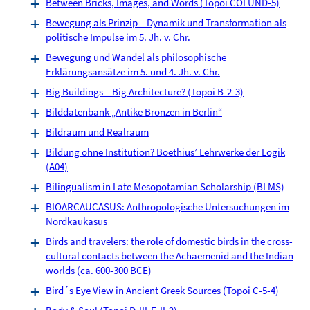
Between Bricks, Images, and Words (Topoi COFUND-5)
Bewegung als Prinzip – Dynamik und Transformation als
politische Impulse im 5. Jh. v. Chr.
Bewegung und Wandel als philosophische
Erklärungsansätze im 5. und 4. Jh. v. Chr.
Big Buildings – Big Architecture? (Topoi B-2-3)
Bilddatenbank „Antike Bronzen in Berlin“
Bildraum und Realraum
Bildung ohne Institution? Boethius’ Lehrwerke der Logik
(A04)
Bilingualism in Late Mesopotamian Scholarship (BLMS)
BIOARCAUCASUS: Anthropologische Untersuchungen im
Nordkaukasus
Birds and travelers: the role of domestic birds in the cross-
cultural contacts between the Achaemenid and the Indian
worlds (ca. 600-300 BCE)
Bird´s Eye View in Ancient Greek Sources (Topoi C-5-4)