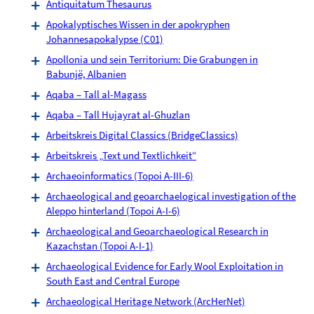
Antiquitatum Thesaurus
Apokalyptisches Wissen in der apokryphen
Johannesapokalypse (C01)
Apollonia und sein Territorium: Die Grabungen in
Babunjë, Albanien
Aqaba – Tall al-Magass
Aqaba – Tall Hujayrat al-Ghuzlan
Arbeitskreis Digital Classics (BridgeClassics)
Arbeitskreis „Text und Textlichkeit“
Archaeoinformatics (Topoi A-III-6)
Archaeological and geoarchaelogical investigation of the
Aleppo hinterland (Topoi A-I-6)
Archaeological and Geoarchaeological Research in
Kazachstan (Topoi A-I-1)
Archaeological Evidence for Early Wool Exploitation in
South East and Central Europe
Archaeological Heritage Network (ArcHerNet)