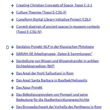
Creating Christian Concepts of Space, Topoi C-2-1
Culture Theories (Topoi E-CSG-II)
Cuneiform Digital Library Initiative Project (CDLI)
Current stagings of ancient spaces in museum contexts
(Topoi E-CSG-IV)
D
Daidalos-Projekt: NLP in der Klassischen Philologie
DARIAH-DE Arbeitsgruppe „Daten & Sammlungen“
Darstellung von Wissen und Wissenstransfer in antiken
Dichterbiographien (B07)
Das Areal der Horti Sallustiani in Rom
Das Areal Santa Barbara in Baalbek/Heliopolis
Das Assur Projekt
Das Befestigungssystem von Pompeji und seine
Bedeutung für die Stadtentwicklungsgeschichte
Das Bronzedachwerk der Vorhalle des Pantheons in Rom