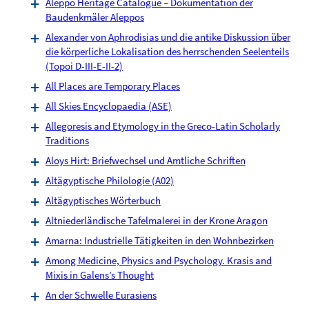
Aleppo Heritage Catalogue – Dokumentation der
Baudenkmäler Aleppos
Alexander von Aphrodisias und die antike Diskussion über
die körperliche Lokalisation des herrschenden Seelenteils
(Topoi D-III-E-II-2)
All Places are Temporary Places
All Skies Encyclopaedia (ASE)
Allegoresis and Etymology in the Greco-Latin Scholarly
Traditions
Aloys Hirt: Briefwechsel und Amtliche Schriften
Altägyptische Philologie (A02)
Altägyptisches Wörterbuch
Altniederländische Tafelmalerei in der Krone Aragon
Amarna: Industrielle Tätigkeiten in den Wohnbezirken
Among Medicine, Physics and Psychology. Krasis and
Mixis in Galens’s Thought
An der Schwelle Eurasiens