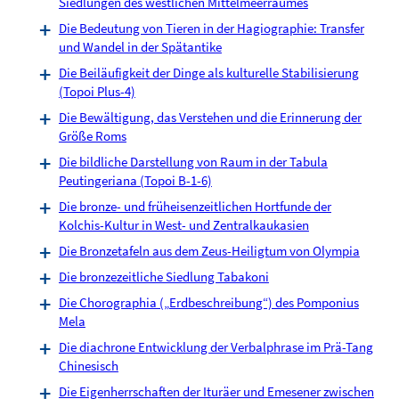
Siedlungen des westlichen Mittelmeerraumes
Die Bedeutung von Tieren in der Hagiographie: Transfer
und Wandel in der Spätantike
Die Beiläufigkeit der Dinge als kulturelle Stabilisierung
(Topoi Plus-4)
Die Bewältigung, das Verstehen und die Erinnerung der
Größe Roms
Die bildliche Darstellung von Raum in der Tabula
Peutingeriana (Topoi B-1-6)
Die bronze- und früheisenzeitlichen Hortfunde der
Kolchis-Kultur in West- und Zentralkaukasien
Die Bronzetafeln aus dem Zeus-Heiligtum von Olympia
Die bronzezeitliche Siedlung Tabakoni
Die Chorographia („Erdbeschreibung“) des Pomponius
Mela
Die diachrone Entwicklung der Verbalphrase im Prä-Tang
Chinesisch
Die Eigenherrschaften der Ituräer und Emesener zwischen