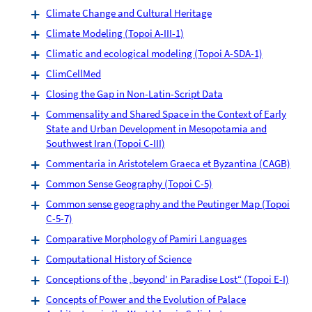
Climate Change and Cultural Heritage
Climate Modeling (Topoi A-III-1)
Climatic and ecological modeling (Topoi A-SDA-1)
ClimCellMed
Closing the Gap in Non-Latin-Script Data
Commensality and Shared Space in the Context of Early
State and Urban Development in Mesopotamia and
Southwest Iran (Topoi C-III)
Commentaria in Aristotelem Graeca et Byzantina (CAGB)
Common Sense Geography (Topoi C-5)
Common sense geography and the Peutinger Map (Topoi
C-5-7)
Comparative Morphology of Pamiri Languages
Computational History of Science
Conceptions of the „beyond’ in Paradise Lost“ (Topoi E-I)
Concepts of Power and the Evolution of Palace