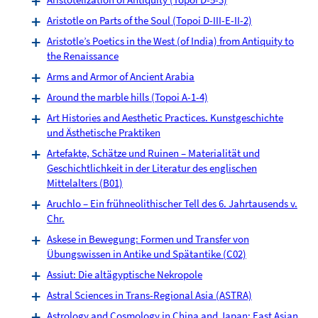
Aristotle on Parts of the Soul (Topoi D-III-E-II-2)
Aristotle’s Poetics in the West (of India) from Antiquity to
the Renaissance
Arms and Armor of Ancient Arabia
Around the marble hills (Topoi A-1-4)
Art Histories and Aesthetic Practices. Kunstgeschichte
und Ästhetische Praktiken
Artefakte, Schätze und Ruinen – Materialität und
Geschichtlichkeit in der Literatur des englischen
Mittelalters (B01)
Aruchlo – Ein frühneolithischer Tell des 6. Jahrtausends v.
Chr.
Askese in Bewegung: Formen und Transfer von
Übungswissen in Antike und Spätantike (C02)
Assiut: Die altägyptische Nekropole
Astral Sciences in Trans-Regional Asia (ASTRA)
Astrology and Cosmology in China and Japan: East Asian