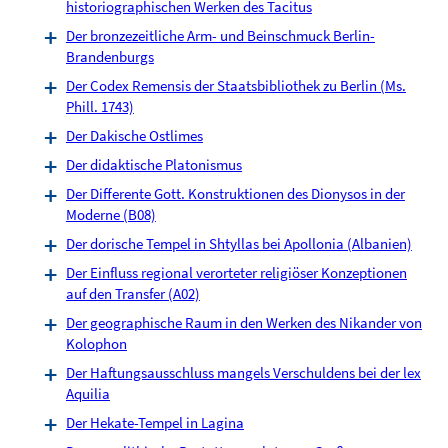
historiographischen Werken des Tacitus
Der bronzezeitliche Arm- und Beinschmuck Berlin-
Brandenburgs
Der Codex Remensis der Staatsbibliothek zu Berlin (Ms.
Phill. 1743)
Der Dakische Ostlimes
Der didaktische Platonismus
Der Differente Gott. Konstruktionen des Dionysos in der
Moderne (B08)
Der dorische Tempel in Shtyllas bei Apollonia (Albanien)
Der Einfluss regional verorteter religiöser Konzeptionen
auf den Transfer (A02)
Der geographische Raum in den Werken des Nikander von
Kolophon
Der Haftungsausschluss mangels Verschuldens bei der lex
Aquilia
Der Hekate-Tempel in Lagina