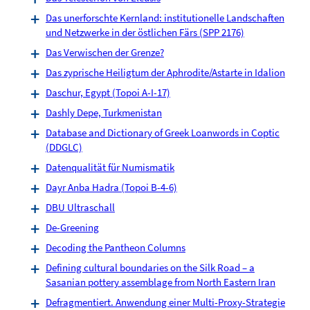
Das unerforschte Kernland: institutionelle Landschaften
und Netzwerke in der östlichen Färs (SPP 2176)
Das Verwischen der Grenze?
Das zyprische Heiligtum der Aphrodite/Astarte in Idalion
Daschur, Egypt (Topoi A-I-17)
Dashly Depe, Turkmenistan
Database and Dictionary of Greek Loanwords in Coptic
(DDGLC)
Datenqualität für Numismatik
Dayr Anba Hadra (Topoi B-4-6)
DBU Ultraschall
De-Greening
Decoding the Pantheon Columns
Defining cultural boundaries on the Silk Road – a
Sasanian pottery assemblage from North Eastern Iran
Defragmentiert. Anwendung einer Multi-Proxy-Strategie