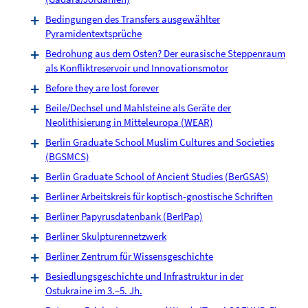
Bedingungen des Transfers ausgewählter
Pyramidentextsprüche
Bedrohung aus dem Osten? Der eurasische Steppenraum
als Konfliktreservoir und Innovationsmotor
Before they are lost forever
Beile/Dechsel und Mahlsteine als Geräte der
Neolithisierung in Mitteleuropa (WEAR)
Berlin Graduate School Muslim Cultures and Societies
(BGSMCS)
Berlin Graduate School of Ancient Studies (BerGSAS)
Berliner Arbeitskreis für koptisch-gnostische Schriften
Berliner Papyrusdatenbank (BerlPap)
Berliner Skulpturennetzwerk
Berliner Zentrum für Wissensgeschichte
Besiedlungsgeschichte und Infrastruktur in der
Ostukraine im 3.–5. Jh.