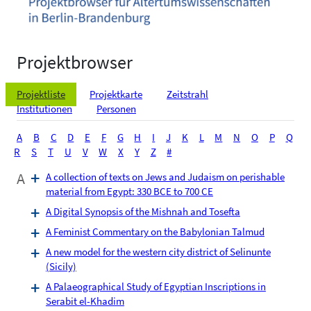
Projektbrowser
Projektliste
Projektkarte
Zeitstrahl
Institutionen
Personen
A
B
C
D
E
F
G
H
I
J
K
L
M
N
O
P
Q
R
S
T
U
V
W
X
Y
Z
#
A
A collection of texts on Jews and Judaism on perishable
material from Egypt: 330 BCE to 700 CE
A Digital Synopsis of the Mishnah and Tosefta
A Feminist Commentary on the Babylonian Talmud
A new model for the western city district of Selinunte
(Sicily)
A Palaeographical Study of Egyptian Inscriptions in
Serabit el-Khadim