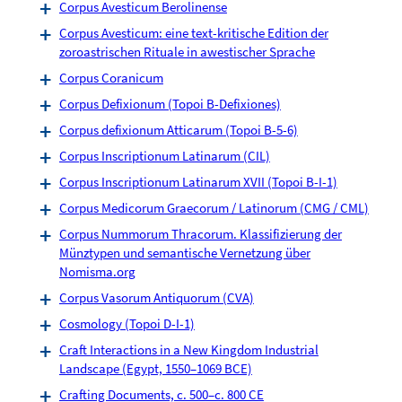
Corpus Avesticum Berolinense
Corpus Avesticum: eine text-kritische Edition der
zoroastrischen Rituale in awestischer Sprache
Corpus Coranicum
Corpus Defixionum (Topoi B-Defixiones)
Corpus defixionum Atticarum (Topoi B-5-6)
Corpus Inscriptionum Latinarum (CIL)
Corpus Inscriptionum Latinarum XVII (Topoi B-I-1)
Corpus Medicorum Graecorum / Latinorum (CMG / CML)
Corpus Nummorum Thracorum. Klassifizierung der
Münztypen und semantische Vernetzung über
Nomisma.org
Corpus Vasorum Antiquorum (CVA)
Cosmology (Topoi D-I-1)
Craft Interactions in a New Kingdom Industrial
Landscape (Egypt, 1550–1069 BCE)
Crafting Documents, c. 500–c. 800 CE