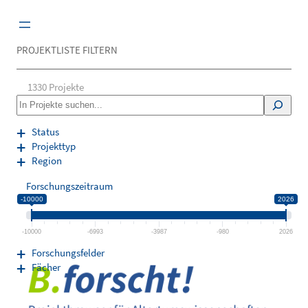
Zum
Inhalt
springen
PROJEKTLISTE FILTERN
1330
Projekte
S
e
a
Status
r
Projekttyp
c
Region
h
Forschungszeitraum
-10000
2026
-10000
-6993
-3987
-980
2026
Forschungsfelder
Fächer