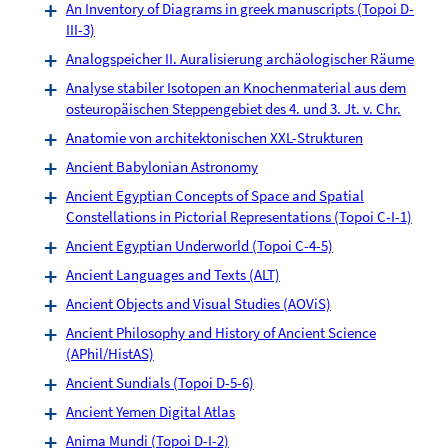
An Inventory of Diagrams in greek manuscripts (Topoi D-
III-3)
Analogspeicher II. Auralisierung archäologischer Räume
Analyse stabiler Isotopen an Knochenmaterial aus dem
osteuropäischen Steppengebiet des 4. und 3. Jt. v. Chr.
Anatomie von architektonischen XXL-Strukturen
Ancient Babylonian Astronomy
Ancient Egyptian Concepts of Space and Spatial
Constellations in Pictorial Representations (Topoi C-I-1)
Ancient Egyptian Underworld (Topoi C-4-5)
Ancient Languages and Texts (ALT)
Ancient Objects and Visual Studies (AOViS)
Ancient Philosophy and History of Ancient Science
(APhil/HistAS)
Ancient Sundials (Topoi D-5-6)
Ancient Yemen Digital Atlas
Anima Mundi (Topoi D-I-2)