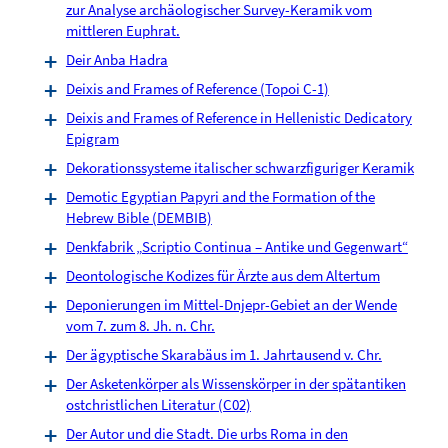
zur Analyse archäologischer Survey-Keramik vom
mittleren Euphrat.
Deir Anba Hadra
Deixis and Frames of Reference (Topoi C-1)
Deixis and Frames of Reference in Hellenistic Dedicatory
Epigram
Dekorationssysteme italischer schwarzfiguriger Keramik
Demotic Egyptian Papyri and the Formation of the
Hebrew Bible (DEMBIB)
Denkfabrik „Scriptio Continua – Antike und Gegenwart“
Deontologische Kodizes für Ärzte aus dem Altertum
Deponierungen im Mittel-Dnjepr-Gebiet an der Wende
vom 7. zum 8. Jh. n. Chr.
Der ägyptische Skarabäus im 1. Jahrtausend v. Chr.
Der Asketenkörper als Wissenskörper in der spätantiken
ostchristlichen Literatur (C02)
Der Autor und die Stadt. Die urbs Roma in den