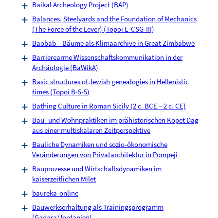
Baikal Archeology Project (BAP)
Balances, Steelyards and the Foundation of Mechanics
(The Force of the Lever) (Topoi E-CSG-III)
Baobab – Bäume als Klimaarchive in Great Zimbabwe
Barrierearme Wissenschaftskommunikation in der
Archäologie (BaWikA)
Basic structures of Jewish genealogies in Hellenistic
times (Topoi B-5-5)
Bathing Culture in Roman Sicily (2 c. BCE – 2 c. CE)
Bau- und Wohnpraktiken im prähistorischen Kopet Dag
aus einer multiskalaren Zeitperspektive
Bauliche Dynamiken und sozio-ökonomische
Veränderungen von Privatarchitektur in Pompeji
Bauprozesse und Wirtschaftsdynamiken im
kaiserzeitlichen Milet
baureka-online
Bauwerkserhaltung als Trainingsprogramm
(Gadara/Jordanien)