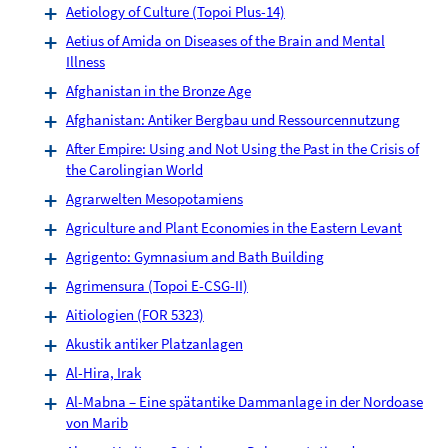
Aetiology of Culture (Topoi Plus-14)
Aetius of Amida on Diseases of the Brain and Mental
Illness
Afghanistan in the Bronze Age
Afghanistan: Antiker Bergbau und Ressourcennutzung
After Empire: Using and Not Using the Past in the Crisis of
the Carolingian World
Agrarwelten Mesopotamiens
Agriculture and Plant Economies in the Eastern Levant
Agrigento: Gymnasium and Bath Building
Agrimensura (Topoi E-CSG-II)
Aitiologien (FOR 5323)
Akustik antiker Platzanlagen
Al-Hira, Irak
Al-Mabna – Eine spätantike Dammanlage in der Nordoase
von Marib