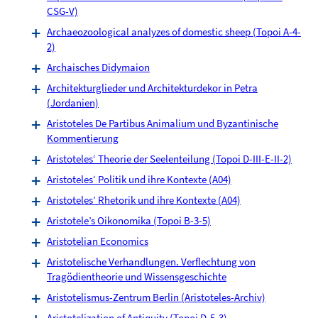
CSG-V)
Archaeozoological analyzes of domestic sheep (Topoi A-4-
2)
Archaisches Didymaion
Architekturglieder und Architekturdekor in Petra
(Jordanien)
Aristoteles De Partibus Animalium und Byzantinische
Kommentierung
Aristoteles‘ Theorie der Seelenteilung (Topoi D-III-E-II-2)
Aristoteles‘ Politik und ihre Kontexte (A04)
Aristoteles’ Rhetorik und ihre Kontexte (A04)
Aristotele’s Oikonomika (Topoi B-3-5)
Aristotelian Economics
Aristotelische Verhandlungen. Verflechtung von
Tragödientheorie und Wissensgeschichte
Aristotelismus-Zentrum Berlin (Aristoteles-Archiv)
Aristotelization of Antiquity (Topoi D-5-3)