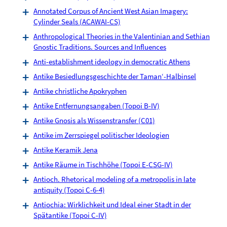
Annotated Corpus of Ancient West Asian Imagery:
Cylinder Seals (ACAWAI-CS)
Anthropological Theories in the Valentinian and Sethian
Gnostic Traditions. Sources and Influences
Anti-establishment ideology in democratic Athens
Antike Besiedlungsgeschichte der Taman‘-Halbinsel
Antike christliche Apokryphen
Antike Entfernungsangaben (Topoi B-IV)
Antike Gnosis als Wissenstransfer (C01)
Antike im Zerrspiegel politischer Ideologien
Antike Keramik Jena
Antike Räume in Tischhöhe (Topoi E-CSG-IV)
Antioch. Rhetorical modeling of a metropolis in late
antiquity (Topoi C-6-4)
Antiochia: Wirklichkeit und Ideal einer Stadt in der
Spätantike (Topoi C-IV)