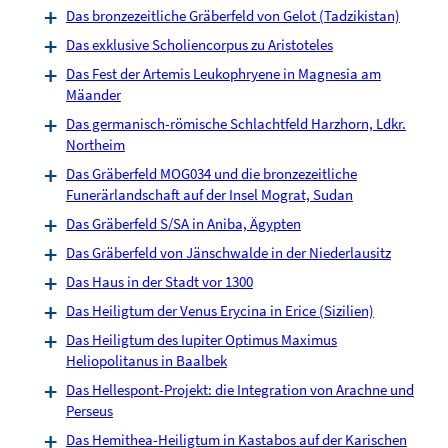
Das bronzezeitliche Gräberfeld von Gelot (Tadzikistan)
Das exklusive Scholiencorpus zu Aristoteles
Das Fest der Artemis Leukophryene in Magnesia am
Mäander
Das germanisch-römische Schlachtfeld Harzhorn, Ldkr.
Northeim
Das Gräberfeld MOG034 und die bronzezeitliche
Funerärlandschaft auf der Insel Mograt, Sudan
Das Gräberfeld S/SA in Aniba, Ägypten
Das Gräberfeld von Jänschwalde in der Niederlausitz
Das Haus in der Stadt vor 1300
Das Heiligtum der Venus Erycina in Erice (Sizilien)
Das Heiligtum des Iupiter Optimus Maximus
Heliopolitanus in Baalbek
Das Hellespont-Projekt: die Integration von Arachne und
Perseus
Das Hemithea-Heiligtum in Kastabos auf der Karischen