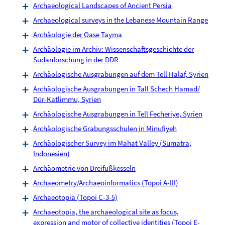
Archaeological Landscapes of Ancient Persia
Archaeological surveys in the Lebanese Mountain Range
Archäologie der Oase Tayma
Archäologie im Archiv: Wissenschaftsgeschichte der
Sudanforschung in der DDR
Archäologische Ausgrabungen auf dem Tell Halaf, Syrien
Archäologische Ausgrabungen in Tall Schech Hamad/
Dūr-Katlimmu, Syrien
Archäologische Ausgrabungen in Tell Fecheriye, Syrien
Archäologische Grabungsschulen in Minufiyeh
Archäologischer Survey im Mahat Valley (Sumatra,
Indonesien)
Archäometrie von Dreifußkesseln
Archaeometry/Archaeoinformatics (Topoi A-III)
Archaeotopia (Topoi C-3-5)
Archaeotopia, the archaeological site as focus,
expression and motor of collective identities (Topoi E-