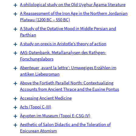
A philological study on the Old Uyghur Āgama literature
A Reassessment of the Iron Age in the Northern Jordanian
Plateau (1200 BC – 550 BC)
A Study of the Optative Mood in Middle Persian and
Parthian
A study on orexis in Aristotle’s theory of action
AAS-Datenbank. Metallanalysen des Rathgen-
Forschungslabors
Abenteuer ‚avant la lettre‘: Umwegiges Erzählen im
antiken Liebesroman
Above the Fortieth Parallel North: Contextualizing
Accounts from Ancient Thrace and the Euxine Pontus
Accessing Ancient Medicine
Acts (Topoi C-III)
Ägypten im Museum (Topoi E-CSG-IV)
Aesthetic of Salon Didactic and the Toleration of
Epicurean Atomism