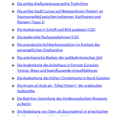
Die antike Siedlungstopographie Triphyliens
Die antike Stadt Curnus auf Westsardinien (Italien) im
Spannungsfeld zwischen Indigenen, Karthagern und
Römern (Topoi 1)
Die Apokalypse in Schrift und Bild auslegen (C01)
Die apokryphe Paulusapokalypse (C01)
Die aramäische Achikarkomposition im Kontext des
perserzeitlichen Elephantine
Die astrologische Medizin der spätbabylonischen Zeit
Die Ausbreitung des Ackerbaus in Fernost-Eurasien:
Timing, Wege und beeinflussende Umweltfaktoren
Die Ausbreitung des frühen Christentums in Nord-Galatien
Die Ayyam al-Arab als „Tribal History“ der arabischen
Spätantike
Die Babylon-Sammlung des Vorderasiatischen Museums
zu Berlin
Die Bedeutung von Stein als Baumaterial in griechischen