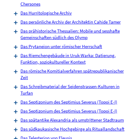
Chersones
Das Hurritologische Archiv
Das persönliche Archiv der Architektin Cahide Tamer
Das prähistorische Thessalien: Mobile und sesshafte
Gemeinschaften südlich des Olymp
Das Prytaneion unter römischer Herrschaft
Das Riemchengebäude in Uruk-Warka: Datierung,
Funktion, soziokultureller Kontext
Das römische Komitialverfahren spätrepublikanischer
Zeit
Das Schreibmaterial der Seidenstrassen-Kulturen in
Turfan
Das Septizonium des Septimius Severus (Topoi E-I)
Das Septizonium des Septimius Severus (Topoi E-I)
Das spätantike Alexandria als umstrittener Stadtraum
Das südkaukasische Hochgebirge als Rituallandschaft
Das Telesterion von Eleusis