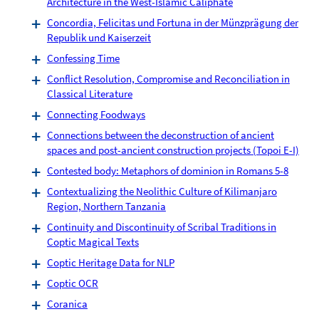
Architecture in the West-Islamic Caliphate
Concordia, Felicitas und Fortuna in der Münzprägung der
Republik und Kaiserzeit
Confessing Time
Conflict Resolution, Compromise and Reconciliation in
Classical Literature
Connecting Foodways
Connections between the deconstruction of ancient
spaces and post-ancient construction projects (Topoi E-I)
Contested body: Metaphors of dominion in Romans 5-8
Contextualizing the Neolithic Culture of Kilimanjaro
Region, Northern Tanzania
Continuity and Discontinuity of Scribal Traditions in
Coptic Magical Texts
Coptic Heritage Data for NLP
Coptic OCR
Coranica